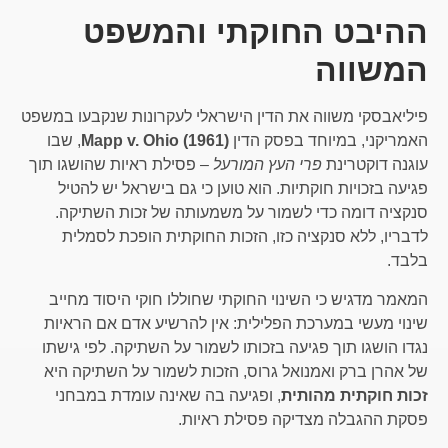
ההיבט החוקתי והמשפט
המשווה
פיליאבסקי משווה את הדין הישראלי לעקרונות שנקבעו במשפט
האמריקני, במיוחד בפסק הדין
Mapp v. Ohio (1961)
, שבו
עוגנה דוקטרינת
פרי העץ המורעל
– פסילת ראיות שהושגו תוך
פגיעה בזכויות חוקתיות. הוא טוען כי גם בישראל יש להטיל
סנקציה דומה כדי לשמור על משמעותה של זכות השתיקה.
לדבריו, ללא סנקציה כזו, הזכות החוקתית הופכת לסמלית
בלבד.
המאמר מדגיש כי השינוי החוקתי שחוללו חוקי היסוד מחייב
שינוי מעשי במערכת הפלילית: אין להרשיע אדם אם הראיות
נגדו הושגו תוך פגיעה בזכותו לשמור על השתיקה. לפי גישתו
של אהרן ברק ואמנואל גרוס, הזכות לשמור על השתיקה היא
זכות חוקתית מהותית
, ופגיעה בה שאינה עומדת במבחני
פסקת ההגבלה מצדיקה פסילת ראיות.