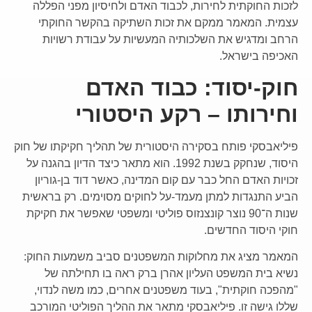
לזכות החוקתית לחירות, לכבוד האדם ולחיסיון מפני הפללה
עצמית. המאמר ממקם את זכות השתיקה בהקשר החוקתי
הרחב ומדגיש את השלכותיה המעשיות על עבודת רשויות
האכיפה בישראל.
חוק-יסוד: כבוד האדם
וחירותו – רקע היסטורי
פיליאבסקי פותח בסקירה היסטורית של תהליך חקיקתו של חוק
היסוד, שנחקק בשנת 1992. הוא מתאר כיצד הדיון בהגנה על
זכויות האדם החל כבר עם קום המדינה, כאשר דוד בן-גוריון
הביע התנגדות למתן מעמד-על לחוקים מסוימים. רק בראשית
שנות ה־90 נוצר קונצנזוס פוליטי ומשפטי שאפשר את חקיקת
חוקי היסוד החדשים.
המאמר מציג את מחלוקות המשפטנים סביב משמעות החוק:
נשיא בית המשפט העליון אהרן ברק ראה בו תחילתה של
"מהפכה חוקתית", בעוד משפטנים אחרים, כמו משה לנדוי,
שללו גישה זו. פיליאבסקי מתאר את ההליך הפוליטי המורכב