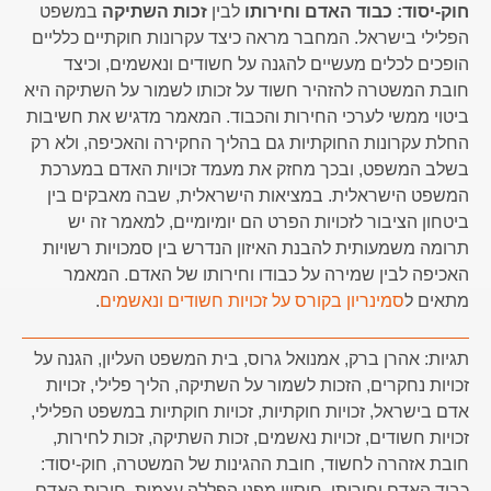
חוק-יסוד: כבוד האדם וחירותו
לבין
זכות השתיקה
במשפט
הפלילי בישראל. המחבר מראה כיצד עקרונות חוקתיים כלליים
הופכים לכלים מעשיים להגנה על חשודים ונאשמים, וכיצד
חובת המשטרה להזהיר חשוד על זכותו לשמור על השתיקה היא
ביטוי ממשי לערכי החירות והכבוד. המאמר מדגיש את חשיבות
החלת עקרונות החוקתיות גם בהליך החקירה והאכיפה, ולא רק
בשלב המשפט, ובכך מחזק את מעמד זכויות האדם במערכת
המשפט הישראלית. במציאות הישראלית, שבה מאבקים בין
ביטחון הציבור לזכויות הפרט הם יומיומיים, למאמר זה יש
תרומה משמעותית להבנת האיזון הנדרש בין סמכויות רשויות
האכיפה לבין שמירה על כבודו וחירותו של האדם. המאמר
מתאים ל
סמינריון בקורס על זכויות חשודים ונאשמים
.
תגיות:
אהרן ברק
,
אמנואל גרוס
,
בית המשפט העליון
,
הגנה על
זכויות נחקרים
,
הזכות לשמור על השתיקה
,
הליך פלילי
,
זכויות
אדם בישראל
,
זכויות חוקתיות
,
זכויות חוקתיות במשפט הפלילי
,
זכויות חשודים
,
זכויות נאשמים
,
זכות השתיקה
,
זכות לחירות
,
חובת אזהרה לחשוד
,
חובת ההגינות של המשטרה
,
חוק-יסוד:
כבוד האדם וחירותו
,
חיסיון מפני הפללה עצמית
,
חירות האדם
,