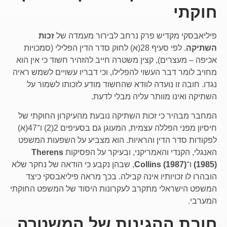
חוקתי
פיליאבסקי מקדיש פרק נרחב לבירור מעמדה של
זכות
השתיקה
. לפי סעיף 28(א) לחוק סדר הדין הפלילי (סמכויות
אכיפה – מעצרים), קצין משטרה חייב להזהיר חשוד כי אין הוא
מחויב לומר דבר העשוי להפלילו, וכי דבריו עשויים לשמש ראיה
נגדו. חובה זו נועדה לוודא שהחשוד מודע לזכותו לשמור על
השתיקה ואינו מוותר עליה מבלי לדעת.
המחבר מבהיר כי זכות השתיקה נובעת מהעיקרון החוקתי של
חיסיון מפני הפללה עצמית, המעוגן גם בסעיפים 2(2) ו־47(א)
לפקודות סדר הדין והראיות. הוא מצביע על השפעות המשפט
האנגלי, הקנדי והאמריקני, ובעיקר על הפסיקות
Therens
(1985)
ו־
Collins (1987)
, שבהן נקבע כי הודאה של נחקר שלא
הובהרו לו זכויותיו אינה קבילה. בכך מראה פיליאבסקי כיצד
המשפט הישראלי מתקרב לעקרונות היסוד של המשפט החוקתי
המערבי.
חובת ההגינות של המשטרה