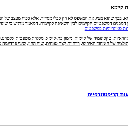
-קיימא
ון על מימון בר-קיימא, בכך שהוא מציג את המשפט לא רק ככלי מסדיר, אלא ככוח מע
בנים המשפטיים הקיימים לבין השאיפה לקיימות. המאמר מדגיש כי שינוי א
ות סמינריוניות במשפטים
.
חראיות
,
טקסונומיה של קיימות
,
מימון בת-קיימא
,
מסגרת משפטית אלטרנטי
גולציה של האיחוד האירופי
,
רווחיות קצר-טווחית
,
שוק ההון
,
שינוי פרדיגמה 
ות קריפטוגרפיים