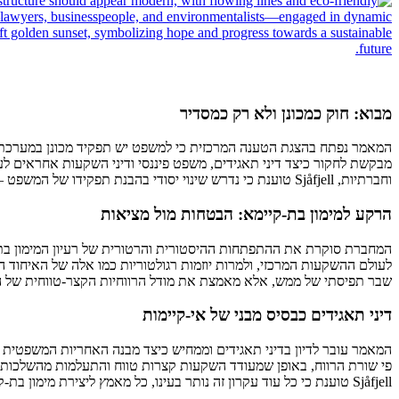
מבוא: חוק כמכונן ולא רק כמסדיר
המאמר נפתח בהצגת הטענה המרכזית כי למשפט יש תפקיד מכונן במערכת המ
מבקשת לחקור כיצד דיני תאגידים, משפט פיננסי ודיני השקעות אחראים לע
וחברתיות, Sjåfjell טוענת כי נדרש שינוי יסודי בהבנת תפקידו של המשפט – מעבר מכלי תומך לכלי מעצב.
הרקע למימון בת-קיימא: הבטחות מול מציאות
שבר תפיסתי של ממש, אלא מאמצת את מודל הרווחיות הקצר-טווחית של השוק ומנסה
דיני תאגידים כבסיס מבני של אי-קיימות
המאמר עובר לדיון בדיני תאגידים וממחיש כיצד מבנה האחריות המשפטית ש
פי שורת הרווח, באופן שמעודד השקעות קצרות טווח והתעלמות מהשלכות ס
Sjåfjell טוענת כי כל עוד עקרון זה נותר בעינו, כל מאמץ ליצירת מימון בת-קיימא נידון להישאר שולי או קוסמטי.