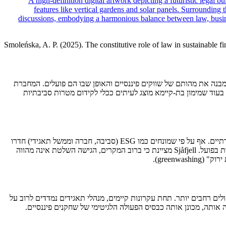
Smoleńska, A. P. (2025). The constitutive role of law in sustainable f
בנה את מהותם של שווקים פיננסיים והאופן שבו הם פועלים. המחברת
עוד שמימון בת-קיימא מוצג לעיתים ככלי לקידום מטרות סביבתיות
המחברת סוקרת את ההתפתחות ההיסטורית והרטורית של רעיון המימון בת-קיימא, המתיימר ליישב בין מטרות רווח כלכלי לבין שיקולים סביבתיים וחברתיים. אף על פי שמונחים כמו ESG (סביבה, חברה וממשל תאגידי) חדרו
לעולם ההשקעות המרכזי, ולמרות יוזמות רגולטוריות כמו אלה של האיחוד האירופי, ישנו פער משמעותי בין ההבטחות של המימון בת-קיימא לבין התוצאות בפועל. Sjåfjell מציינת כי ברוב המקרים, הגישה השלטת אינה מהווה
green).
ם רחבים יותר. תחת עקרונות קיימים, מנהלי תאגידים נמדדים לרוב על
ותה, מכונן אותה כבסיס הפעולה הלגיטימי של שחקנים פיננסיים.