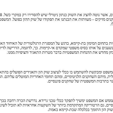
נים מזיקים – מעוותות את הבנתנו את תפקודו של שוק ההון בפועל. המשפט, ב
.
 בתחום המימון בת-קיימא, בדגש על המסגרת הרגולטורית של האיחוד האירופ
 יבחן מחדש את ההנחות המשפטיות בדבר מטרות התאגיד והציפיות ממנו.
ט ומבקשת להשתמש בו ככלי לעיצוב שוק הון ותאגידים הפועלים בהתאם ל
, מיהם השחקנים הלגיטימיים, ומהם תחומי האחריות המוטלים עליהם. המחב
ינוי בתרבות המשפטית של שחקנים פיננסיים.
ת-קיימא לא יוכל להתממש אם המשפט ימשיך לתפקד ככלי טכני גרידא. נדרשת הכרה 
סיסיים, גם הרטוריקה המתקדמת ביותר של השקעות אחראיות לא תוביל לשינ
וק הון התומך בכלכלה שבת-קיימא באמת.