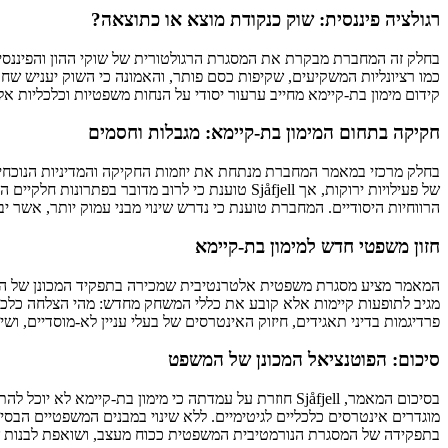
רגולציה פיננסית: שוק כנקודת מוצא או כתוצאה?
כמו רציונליות המשקיעים, שקיפות כסם פותר, והאמונה כי השוק יעניש שחק
קידום מימון בת-קיימא מחייב ערעור יסודי על הנחות משפטיות וכלכליות אלו
חקיקה בתחום המימון בת-קיימא: מגבלות וחסמים
בחלק מרכזי במאמר המחברת מנתחת את יוזמות החקיקה והמדיניות הנוכחיות
הרווחיות היסודיים. המחברת טוענת כי נדרש שינוי מבני עמוק יותר, אשר
חזון משפטי חדש למימון בת-קיימא
המאמר מציע מסגרת משפטית אלטרנטיבית שמכירה בתפקיד המכונן של המשפ
מגיב לתופעות קיימות אלא קובע את כללי המשחק מחדש: מהי הצלחה כלכלית
פרדיגמות בדיני תאגידים, חיזוק האינטרסים של בעלי עניין לא-מוסדיים, וש
סיכום: הפוטנציאל המכונן של המשפט
בסיכום המאמר, Sjåfjell חוזרת על עמדתה כי מימון ב
מוגדרים אינטרסים כלכליים לגיטימיים. ללא שינוי במבנים המשפטיים הב
בתפקידה של המסגרת הנורמטיבית המשפטית ככוח מעצב, ושואפת לבנות ש