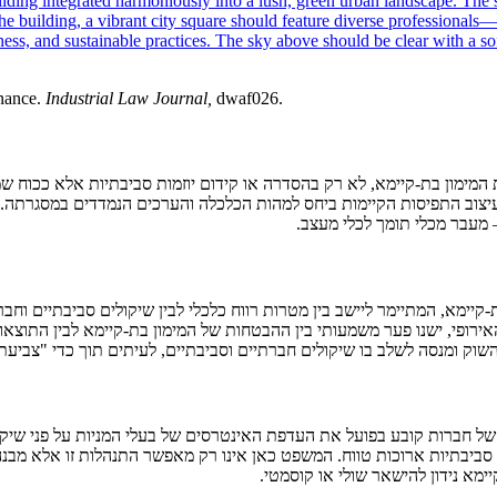
inance.
Industrial Law Journal,
dwaf026.
ימון בת-קיימא, לא רק בהסדרה או קידום יוזמות סביבתיות אלא ככוח שמ
יצוב התפיסות הקיימות ביחס למהות הכלכלה והערכים הנמדדים במסגרתה. ב
 לשלב בו שיקולים חברתיים וסביבתיים, לעיתים תוך כדי "צביעת ירוק" (washing
ל חברות קובע בפועל את העדפת האינטרסים של בעלי המניות על פני שיקולי
ביבתיות ארוכות טווח. המשפט כאן אינו רק מאפשר התנהלות זו אלא מבנה א