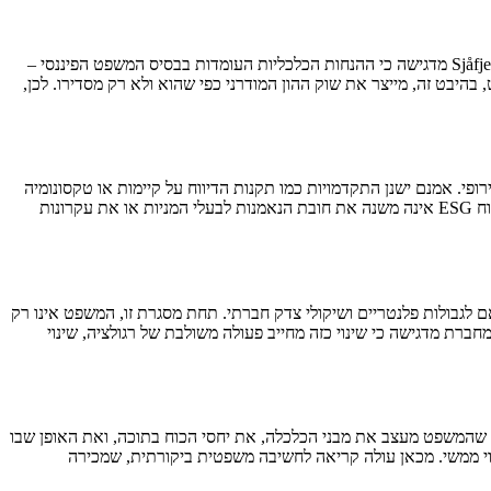
בחלק זה המחברת מבקרת את המסגרת הרגולטורית של שוקי ההון והפיננסים, אשר נוטה להציג את השוק כנתון ניטרלי שיש להסדירו רק במקרי כשל. Sjåfjell מדגישה כי ההנחות הכלכליות העומדות בבסיס המשפט הפיננסי –
היבט זה, מייצר את שוק ההון המודרני כפי שהוא ולא רק מסדירו. לכן,
י. אמנם ישנן התקדמויות כמו תקנות הדיווח על קיימות או טקסונומיה
של פעילויות ירוקות, אך Sjåfjell טוענת כי לרוב מדובר בפתרונות חלקיים הנשענים על אותו בסיס משפטי שמקדם אי-קיימות. כך, לדוגמה, הדרישה לדיווח ESG אינה משנה את חובת הנאמנות לבעלי המניות או את עקרונות
גבולות פלנטריים ושיקולי צדק חברתי. תחת מסגרת זו, המשפט אינו רק
רת מדגישה כי שינוי כזה מחייב פעולה משולבת של רגולציה, שינוי
רחבה בכך שהמשפט מעצב את מבני הכלכלה, את יחסי הכוח בתוכה, ואת האופן שבו
וי ממשי. מכאן עולה קריאה לחשיבה משפטית ביקורתית, שמכירה