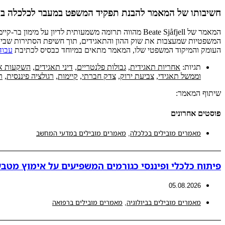
חשיבותו של המאמר להבנת תפקיד המשפט במעבר לכלכלה בת
המאמר של Beate Sjåfjell מהווה תרומה משמעותית לדי
המשפטיות שמעצבות את שוק ההון והתאגידים, תוך חשיפת הסתירות שבין המ
העומק והמיקוד המשפטי שלו, המאמר מתאים במיוחד כבסיס לכתיבת
עבוד
תגיות:
אחריות תאגידית
,
גבולות פלנטריים
,
דיני תאגידים
,
השקעות א
וממשל תאגידי
,
צביעת ירוק
,
צדק חברתי
,
קיימות
,
רגולציה פיננסית
,
ר
שיתוף המאמר:
פוסטים אחרונים
מאמרים מובילים בכלכלה
,
מאמרים מובילים במדעי המחשב
פיתוח כלכלי ופיננסי כגורמים המשפיעים על אימוץ מטבע
05.08.2026
מאמרים מובילים בביולוגיה
,
מאמרים מובילים ברפואה