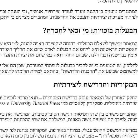
להשאירן נחלת הכלל.
המתנגדים טוענים כי ההגנה נועדה לעודד יצירתיות אנושית, וכי הענקת ז
לפיתוח מערכות יצירתיות ותעכב את החדשנות. המחברים מציינים כי ייתכן שיש למצוא דרך ב
הבעלות בזכויות: מי זכאי להכרה?
המאמר ממשיך לשאלת הבעלות: בהנחה שהיצירה ראויה להגנה, למי היא ש
האפשרות הראשונה היא לייחס את הבעלות לאדם שיזם את תהליך היצירה א
אומץ בבריטניה ובניו זילנד, שבהם החוק רואה במי שיזם את יצירת התוצר
לחלופין, יש הטוענים כי יש להכיר בבעלות למפתחי המערכת, שכן הם אלו
למשתמש שביצע את "ההכנות הדרושות", בהתאם למידת תרומתו לתוצאה
המקוריות והדרישה ליצירתיות
יצירתית מינימלית. פסקי דין קלאסיים כמו
ss v. University Tutorial Press
המחברים משווים בין שתי תפיסות: הגישה הסובייקטיבית, המדגישה את בי
כוונה. לפיכך הם מציעים גישה מאוזנת, המשלבת את שתי ההבחנות ומכירה 
במדינות המשפט הקונטיננטלי, במיוחד באירופה, המקוריות נבחנת לפי קשר 
"מקוריות טכנולוגית" – מצב שבו היצירתיות נובעת משילוב בין כוונת האדם 