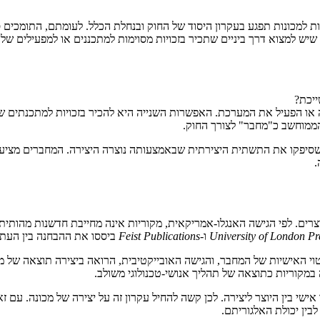
כויות למכונות תפגע בעקרון היסוד של החוק ובנחלת הכלל. לעומתם, התומכ
יניים שתכיר בזכויות מסוימות למתכננים או למפעילים של מערכות AI, אך לא ליישות המלאכ
ייכת?
ו הפעיל את המערכת. האפשרות השנייה היא להכיר בזכויות למתכנתים שפי
 הממוחשב כ"מחבר" לצורך החוק.
 שסיפקו את התשתית היצירתית שבאמצעותה נוצרה היצירה. המחברים מציעי
.
University of London Pre
ו-
Feist Publications
ביססו את ההבחנה בין העתק
טוי האישיות של המחבר, והגישה האובייקטיבית, הרואה ביצירה תוצאה של 
במקוריות כתוצאה של תהליך אנושי-טכנולוגי משולב.
אישי בין היוצר ליצירה. לכן קשה להחיל עקרון זה על יצירה של מכונה. עם
לבין יכולת האלגוריתם.