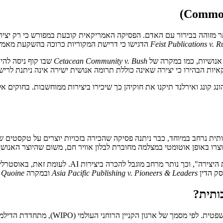
זוהה בבירור עם האדם. הפסיקה האמריקאית קובעת במפורש כי רק יצירות שנו
Feist Publications v. 
הדגישו כי דרישת המקוריות כרוכה בהשקעת מאמץ י
 אנושיות, כמו במקרה של
Cetacean Community v. Bush
שבו קוף ניסה להי
, הונג קונג ואירלנד תיקנו את חוקיהן כך שיכירו ביצירות ממוחשבות. בחוקי
 שנוצרו באופן אוטומטי במצלמה מחוברת לבלון אוויר חם, משום שהיוצר האנ
בהודו החוק מייחס את המחבר ל"אדם שביצע את ההכנות
סק הדין
Asia Pacific Publishing v. Pioneers & Leaders
ובמקרה
 Quoine
כותית?
בפרק זה המחברים דנים בוויכוח התיאורטי וה