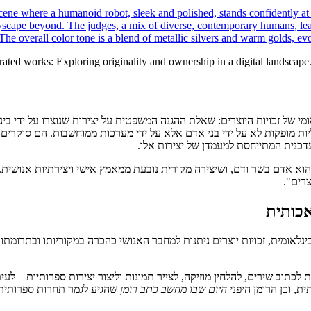
rated works: Exploring originality and ownership in a digital landscape
יות מופקות לא על ידי בני אדם אלא על ידי מערכות ממוחשבות. הם סוקרים א
עדכנית המתייחסת למעמדן של יצירות אלו.
 הוא אדם בשר ודם, ושיצירה מקורית נובעת ממאמץ אישי ויצירתיות אנוש
צרים".
כותית
אומית, זכויות יוצרים ניתנות למחבר האנושי כהכרה במקוריותו ובתרומתו היצ
ופעת הבינה המלאכותית משנה את התמונה. מערכות AI מסוגלות לכתוב שירים, להלחין מוזיקה, לצייר תמונות 
היום שבו מחשב כתב רומן
שהגיע לגמר תחרות ספרותית 