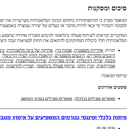
סיכום ומסקנות
המאמר מסיק כי ההתפתחויות בתחום הבינה המלאכותית מערערות את יסודו
למכונה ותבהיר מי זכאי להיות מחבר או בעלים של יצירה שנוצרה באמצעות AI.
המחברים קוראים לשיתוף פעולה בינלאומי ולגיבוש מסגרת אחידה שתמנע מצב 
המלאכותית תלוי ביכולת המחוקקים להתאים את החוק למציאות שבה היצי
תגיות:
אחריות משפטית
,
אמנת ברן
,
אתיקה של בינה מלאכותית
,
בינ
היבטים מוסריים
,
היבטים משפטיים
,
התאמת החוק לעידן הדיגיטלי
,
מכונה
,
יצירה דיגיטלית
,
יצירה ספרותית
,
יצירות ממוחשבות
,
יצירתיות
אמריקאית
,
קניין רוחני
,
שיתוף פעולה בינלאומי
,
תמריץ לחדשנות
,
תר
שיתוף המאמר:
פוסטים אחרונים
מאמרים מובילים בכלכלה
,
מאמרים מובילים במדעי המחשב
פיתוח כלכלי ופיננסי כגורמים המשפיעים על אימוץ מטבע
05.08.2026