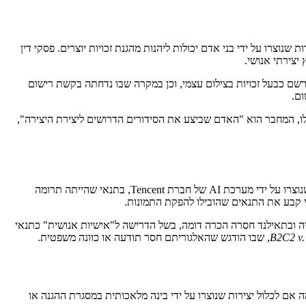
צרו על ידי בני אדם יכולות ליהנות מהגנת זכויות יוצרים. פסקי דין
צירתי אנושי.
רשם כבעל זכויות בצילום עצמי, וכן במקרה שבו נדחתה בקשת רישום
ם אלו, המחבר הוא "האדם שביצע את הסידורים הדרושים ליצירת היצירה",
המאמר מציג גם את ההתפתחויות באסיה. בסין, שבה השימוש בבינה מלאכותית נרחב במיוחד, כבר ניתנה פסיקה שהכירה בזכויות יוצרים על טקסטים שנוצרו על ידי מערכת AI של חברת Tencent, בתנאי שהייתה תרומה
ושי קבע את התנאים שהובילו להפקת התמונות.
 הדרושות ליצירת היצירה", וכך נותר מרחב מוגבל להכרה ביצירות AI. לעומת זאת, באוסטרליה ובתאילנד חסרה הכרה דומה, בשל הדרישה ל"אישיות אנושית" כתנאי
B2C2 v.
, שבו הודגש שהאלגוריתם חסר תודעה או כוונה משפטית.
מעשי סביב שאלת ההגנה המשפטית. לפי מסמך של ארגון הקניין הרוחני העולמי (WIPO), מתחדדת הדילמה אם לכלול יצירות שנוצרו על ידי בינה מלאכותית במסגרת ההגנה או