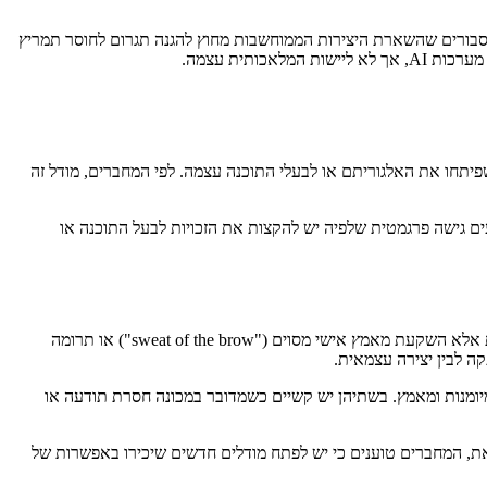
ים סבורים שהשארת היצירות הממוחשבות מחוץ להגנה תגרום לחוסר תמריץ
ותית עצמה.
תחו את האלגוריתם או לבעלי התוכנה עצמה. לפי המחברים, מודל זה
ם גישה פרגמטית שלפיה יש להקצות את הזכויות לבעל התוכנה או
החלק האחרון של המאמר עוסק בדרישת המקוריות – תנאי מרכזי לזכויות יוצרים. לפי הגישה האנגלו-אמריקאית, מקוריות אינה מחייבת חדשנות מהותית אלא השקעת מאמץ אישי מסוים ("sweat of the brow") או תרומה
ה לבין יצירה עצמאית.
מיומנות ומאמץ. בשתיהן יש קשיים כשמדובר במכונה חסרת תודעה או
 זאת, המחברים טוענים כי יש לפתח מודלים חדשים שיכירו באפשרות של