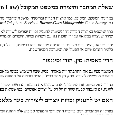
שאלת המחבר והיצירה במשפט המקובל (Common Law)
במדינות המשפט המקובל, כמו ארצות הברית ובריטניה, מושג ה"מחבר" נותר מ
כמו
Burrow-Giles Lithographic Co. v. Sarony
ו-
Rural Telephone Service
בתי המשפט בארצות הברית דחו ניסיונות להעניק זכויות יוצרים לישויות לא
יצירה שנוצרה במלואה על ידי תוכנת AI. גם רשויות זכויות היוצרים האמריקאיות הבהירו כי יצירה שאינה כוללת תרומה אנושית ישירה אינה ניתנת לרישום.
יחד עם זאת, המחברים מציינים כי מדינות מסוימות כמו בריטניה, ניו זילנד
כלומר האדם שיזם או הפעיל את המערכת הממוחשבת.
הדין באסיה: סין, הודו וסינגפור
אנושית מינימלית ליצירה. פסק דין אחר בבייג’ין הכיר בזכויות על תמונות
להגנה. גם סינגפור קבעה שהחוק חל רק על יוצרים אנושיים, כפי שנראה בפ
האם יש להעניק זכויות יוצרים ליצירות בינה מלא