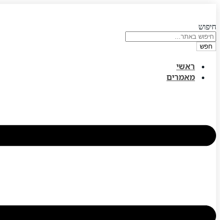
דלג
לתוכן
חיפוש
חפש
ראשי
מאמרים