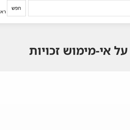
חפש
ראש
ל אי-מימוש זכויות