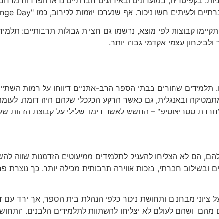
ת. בקפיטריה, במועדונים ובאירועים חברתיים נראו הפרדות מרחביו
קיימו קבוצות לפי מוצא, נרשמו גם חציית גבולות תרבותיים: תלמי
 ולביטחון עצמי אקדמי גבוה יותר.
ם. תלמידים שחורים בבתי הספר הרב-אתניים דיווחו על רמות השתי
במתמטיקה ובאנגלית, גם כאשר הרקע הכלכלי שלהם היה דומה. לעומת
חרדת סטריאוטיפ" – החשש לאשר דימוי שלילי על קבוצת הזהות של
ם, הם לא הצליחו להעניק לתלמידים ממיעוטים הזדמנות שווה להש
 ובשילוב חברתי, בזכות אווירה תרבותית מכילה יותר. כך נוצרת פר
ל ציוני מבחנים ותחושת ניכור כלפי הנהלת בית הספר, אך יחד עם 
הם, ושהם לעולם לא יצליחו להשתוות לתלמידים הלבנים. התחושה ה