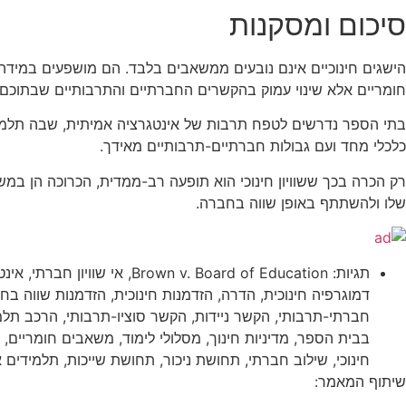
סיכום ומסקנות
הישגים חינוכיים אינם נובעים ממשאבים בלבד. הם מושפעים במידה ר
חומריים אלא שינוי עמוק בהקשרים החברתיים והתרבותיים שבתוכ
בתי הספר נדרשים לטפח תרבות של אינטגרציה אמיתית, שבה תלמידי
כלכלי מחד ועם גבולות חברתיים-תרבותיים מאידך.
רק הכרה בכך ששוויון חינוכי הוא תופעה רב-ממדית, הכרוכה הן במש
שלו ולהשתתף באופן שווה בחברה.
תגיות:
Brown v. Board of Education
,
אי שוויון חברתי
,
אינט
דמוגרפיה חינוכית
,
הדרה
,
הזדמנות חינוכית
,
הזדמנות שווה בחי
חברתי-תרבותי
,
הקשר ניידות
,
הקשר סוציו-תרבותי
,
הרכב תלמ
בבית הספר
,
מדיניות חינוך
,
מסלולי לימוד
,
משאבים חומריים
,
חינוכי
,
שילוב חברתי
,
תחושת ניכור
,
תחושת שייכות
,
תלמידים 
שיתוף המאמר: