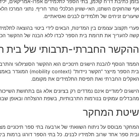
בזמן כתיבת דו"ח קולמן, בתי הספר לתלמידים אפרו-אמריקאים, ילי
אף שהחוקים השתנו, האי-שוויון הכלכלי נותר חריף. נתוני המרכז 
שיעורים זניחים של תלמידים לבנים ואסיאתיים.
פערי תקצוב עצומים בין המדינות, הבאים לידי ביטוי בהוצאה לתלמי
קשה להעריך את תרומת בית הספר לבדו ללא הבנה של ההקשר הכלכ
ההקשר החברתי-תרבותי של בית ה
הממד הנוסף להבנת הישגים חינוכיים הוא ההקשר הסוציולוגי והתרבות
האקלים החברתי ואת תפיסת התלמידים את מקומם.
הישגים לימודיים אינם נמדדים רק בציונים אלא גם בתחושת השייכ
מהבדלים עמוקים בנורמות התרבותיות, בשפת ההצלחה ובאופן שבו 
שיטת המחקר
המחקר מבוסס על ניתוח השוואתי של ארבעה בתי ספר תיכוניים מצליח
ובית ספר אחד שרוב תלמידיו לבנים. כל בתי הספר דורגו ברמות ביצ