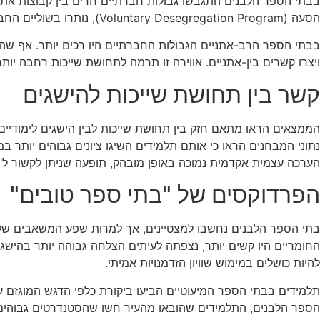
בבתי הספר הלבנים התגבשו גבולות חברתיים חדים בין קבוצות אתניו
הסעה (Voluntary Desegregation Program), נותרו בשוליים החברתיים ולעיתים חשו ניכור. אף שנערכו יוזמות לקירוב, כמו "Challenge Day", הן נותרו סמליות בלבד.
בבתי הספר הרב-אתניים הגבולות החברתיים היו רכים יותר. אף שהת
ויצרו קשרים בין-אתניים. אווירה זו תרמה לתחושת שייכות רחבה יותר
קשר בין תחושת שייכות להישגים
הממצאים הראו מתאם חזק בין תחושת שייכות לבין הישגים לימודיי
נתוני המבחנים הראו כי אותם תלמידים השיגו ציונים גבוהים יותר 
הערכה עצמית אקדמית נמוכה באופן מובהק, תופעה שניתן לקשור ל"
הפרדוקסים של "בתי ספר טובים"
בתי הספר הלבנים נחשבו למצטיינים, אך למרות שפע המשאבים שלה
החומריים היו קשים יותר, נצפתה לעיתים הצלחה גבוהה יותר בהישגים
להיות כושלים במימוש שוויון הזדמנויות אמיתי.
תלמידים בבתי הספר המיעוטיים הביעו ביקורת כלפי הדגש המוגזם ע
הספר הלבנים, התלמידים שהובאו מהעיר חשו שהסטנדרטים גבוהים מ