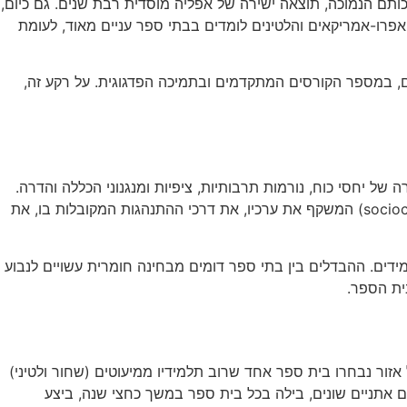
ותם הנמוכה, תוצאה ישירה של אפליה מוסדית רבת שנים. גם כיום,
אפרו-אמריקאים והלטינים לומדים בבתי ספר עניים מאוד, לעומת
סים, במספר הקורסים המתקדמים ובתמיכה הפדגוגית. על רקע זה,
של יחסי כוח, נורמות תרבותיות, ציפיות ומנגנוני הכללה והדרה.
בית הספר מייצר "הקשר ניידות" (mobility context) המוגדר באמצעות משאביו החומריים, ו"הקשר חברתי-תרבותי" (sociocultural context) המשקף את ערכיו, את דרכי ההתנהגות המקובלות בו, את
דים. ההבדלים בין בתי ספר דומים מבחינה חומרית עשויים לנבוע
ית הספר.
זור נבחרו בית ספר אחד שרוב תלמידיו ממיעוטים (שחור ולטיני)
ם אתניים שונים, בילה בכל בית ספר במשך כחצי שנה, ביצע