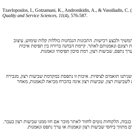
Tzavlopoulos, Ι., Gotzamani, K., Andronikidis, A., & Vassiliadis, C. 
Quality and Service Sciences
,
11
(4), 576-587.
שיך ולבצע רכישות. התכונות הנבחנות כוללות קלות שימוש, עיצוב
רצונם ונאמנותם לאתר. קיימת הבחנה ברורה בין תפיסת איכות
ך נתפס, שביעות רצון, רמת סיכון תפיסתי ונאמנות.
תנו תואמים לציפיות. איכות זו נתפסת כמקדמת שביעות רצון, מגבירה
ת לשביעות רצון. שביעות רצון אינה בהכרח מביאה לנאמנות, מאחר
כגבוה, הלקוחות נוטים לחזור לאתר מוכר אם חוו ממנו שביעות רצון בעבר.
ם מתווך ביחסי שביעות רצון ונאמנות או ערך נתפס ונאמנות.