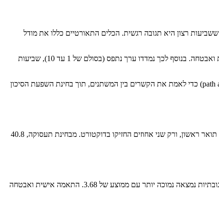
 ששביעות רצון היא תגובה רגשית. הכלים התאורטיים כללו את מודל
נאספו 304 שאלונים מקוונים בין ספטמבר 2015 לספטמבר 2016 מלקוחות בישראל. המדדים שנמדדו היו קלות שימוש, עיצוב, תגובתיות, התאמה אישית ואבטחה. בנוסף לכך נמדדו ערך נתפס (בסולם של 1 עד 10), שביעות
בשלב הראשון בוצעה ניתוח גורמים מאקספלורטורי בשיטת סיבוב equamax כדי לזהות את מבני הגורמים, ואחריו ניתוחי רגרסיה וניתוחי מסלול (path analysis) כדי לאמת את הקשרים בין המשתנים, תוך בחינת השפעת הסיכון
37.9 אחוז מהמשיבים היו גברים ו־62.1 אחוז נשים. רבע היו מתחת לגיל 25, כ־45 אחוז בין 25 ל־40, ורק שני אחוזים מעל גיל 55. רוב הנשאלים היו בוגרי תואר ראשון, ורק שני אחוזים החזיקו בדוקטורט. מבחינת תעסוקה, 40.8
ממוצע תפיסת האיכות הכוללת היה גבוה (3.97 מתוך 5). בולט במיוחד מדד קלות השימוש עם ממוצע של 4.36, ואחריו העיצוב עם 4.10. לעומת זאת, תגובתיות נמצאה נמוכה יותר עם ממוצע של 3.68. התאמה אישית ואבטחה