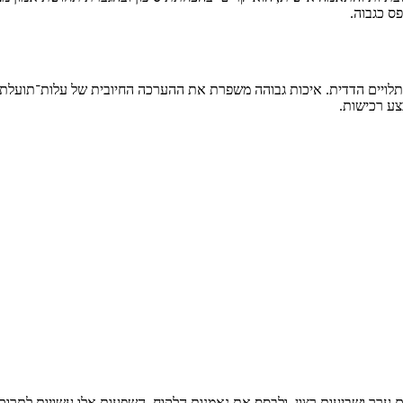
ס כגבוה.
נים תלויים הדדית. איכות גבוהה משפרת את ההערכה החיובית של עלות־תוע
צע רכישות.
ך ושביעות רצון, ולבסס את נאמנות הלקוח. השפעות אלו עשויות לתרום לחי