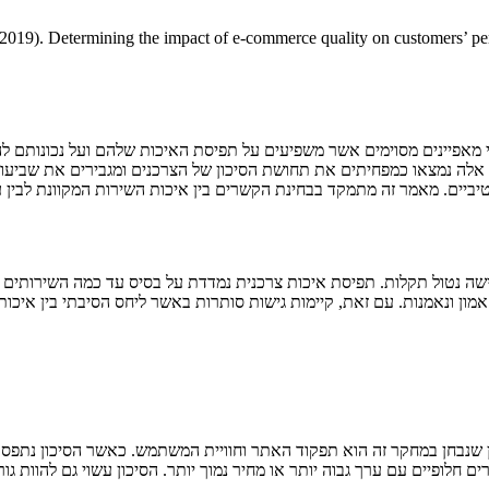
(2019). Determining the impact of e-commerce quality on customers’ perc
 מאפיינים מסוימים אשר משפיעים על תפיסת האיכות שלהם ועל נכונותם להמ
לה נמצאו כמפחיתים את תחושת הסיכון של הצרכנים ומגבירים את שביעות 
טיביים. מאמר זה מתמקד בבחינת הקשרים בין איכות השירות המקוונת לבין ער
 נטול תקלות. תפיסת איכות צרכנית נמדדת על בסיס עד כמה השירותים שני
אמון ונאמנות. עם זאת, קיימות גישות סותרות באשר ליחס הסיבתי בין איכו
יכון שנבחן במחקר זה הוא תפקוד האתר וחוויית המשתמש. כאשר הסיכון נתפס 
חלופיים עם ערך גבוה יותר או מחיר נמוך יותר. הסיכון עשוי גם להוות גור