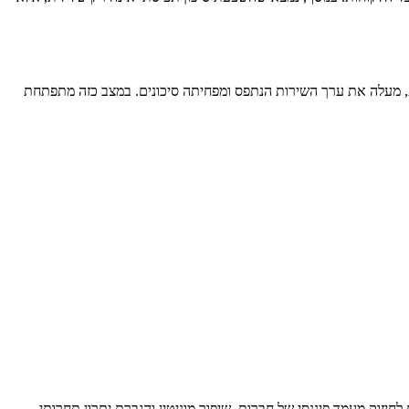
לת, מעלה את ערך השירות הנתפס ומפחיתה סיכונים. במצב כזה מתפתחת
זוק מעמד פיננסי של חברות, שיפור מוניטין והגברת יתרון תחרותי,