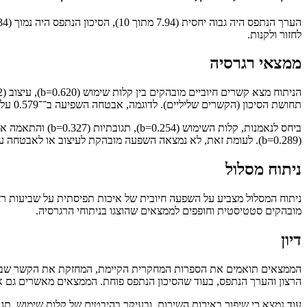
לחזור ולקנות.
ממצאי רגרסיה
תחושת הסיכון (הקשרים שליליים). לדוגמה, אבטחה השפיעה ב־־0.579 על הסיכון (p<0.001).
(b=0.289). לעומת זאת, לא נמצאה השפעה מובהקת לעיצוב או לאבטחה על נאמנות או שביעות רצון.
ניתוח מסלול
ניתוח המסלול מצביע על השפעה חיובית של איכות תפיסתית על שביעות רצו
מובהקים סטטיסטית וחופפים לממצאים שהוצגו בניתוחי הרגרסיה.
דיון
הממצאים תואמים את הספרות המחקרית הקיימת, המחזקת את הקשר שבין איכ
הרצון והערך הנתפס, בעוד שהסיכון הנתפס פוחת. הממצאים מאשרים גם את
עוד נמצא כי שיפור באיכות השירות, ובעיקר בהיבטים של קלות שימוש, תג