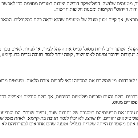
, מטעמים שלושה: הפוליטיקה דורשת יציבות רטורית מסוימת כדי לאפשר ב
ות הייחוס" הקיימות ומסנות חלופות חדשות.
מדה ברורה מראש, אך קיים מגוון מוגבל של טיעונים שהוא יראה בהם כמקובלים. ה
ל: הטוען חייב להיות מסוגל לגייס את הקהל לצידו, או לפחות לאיים בכך באו
ודות ייחוס" זמינות לאופוזיציה, קשה יותר לנסח תגובה נגדית בת-קיימא, 
 לאזרחות: מי שמשרת את המדינה זכאי לזכויות אזרח מלאות. מיעוטים מדוכ
טורים מגיוס.
ניסחו את תביעותיהם במסגרת של "חובות שוות, זכויות שוות". הם הצביעו ע
ליטיקאים יהודים, ולו שרצו, לא יכלו לנסח תגובה בת-קיימא. לאחת משלוש
 אינם מקופחים הייתה שקרית בעליל; וטענה שהם אחראים לבעיותיהם לא היי