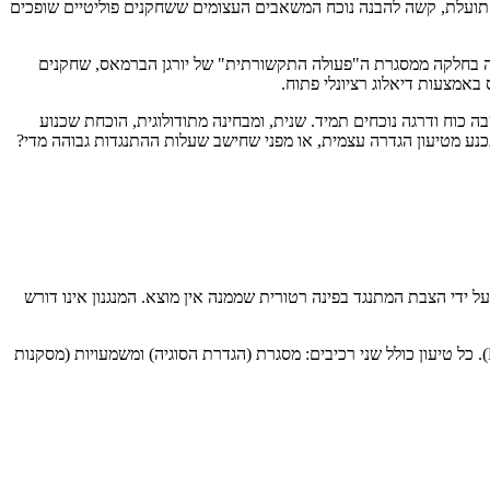
 תועלת, קשה להבנה נוכח המשאבים העצומים ששחקנים פוליטיים שופכים
אבה בחלקה ממסגרת ה"פעולה התקשורתית" של יורגן הברמאס, שחקנים
 באמצעות דיאלוג רציונלי פתוח.
 כוח ודרגה נוכחים תמיד. שנית, ומבחינה מתודולוגית, הוכחת שכנוע
כנע מטיעון הגדרה עצמית, או מפני שחישב שעלות ההתנגדות גבוהה מדי?
 ידי הצבת המתנגד בפינה רטורית שממנה אין מוצא. המנגנון אינו דורש
כדי להמחיש את הדינמיקה, ניתן לחשוב על כל אפיזודה של מאבק רטורי כמערכת יחסים בין שלושה גורמים: הטוען (C), האופוזיציה (O), וקהל ציבורי (P). כל טיעון כולל שני רכיבים: מסגרת (הגדרת הסוגיה) ומשמעויות (מסקנות