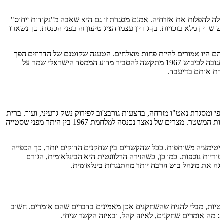
לה להפלות את אזרחיה. אמנם מסגרת זו גם היא שאבה מ"נקודות ייחוס"
יון מלא בזכויות. בן-גוריון עצמו הציג טיעון זה בפני הכנסת. כך נשארו
הם היו אמורים להיות פחות מוצלחים. הטענה שקוטנם של הדרוזים הפך
אותם לגרעין קל לצירוף מניפולטיבי נסתרת על ידי ממצא שפוליטיקאים יהודים היססו ודחו דרישות דרוזיות ולא נתנו ויתורים כמדיניות ברורה. הטענה לתגובה לכיבוש 1967 מתקשה להסביר מדוע הממסד הישראלי שמר על
י ומסגרת נאט"ו מזרחה, בהצעות גורבצ'וב לפירוק נשק גרעיני, ועוד. ברית
המועצות בנתה את סמכותה על טענת היותה מגינת השלום העולמי, וגנרלים סובייטים לא יכלו לסתור בפומבי את הצעות גורבצ'וב מבלי לערער את אמינות המשטר. מצרים של נאצר נכנסה למלחמת 1967 בין היתר מפני שסטייה
גיטימציה משותפות. ככל שהקשרים בין שחקנים הדוקים יותר, כך הכפייה
יות נוספות. כמו כן, כשהזירה הרלוונטית היא הבינלאומית, הגורם
 את מינהל בוש הרבה יותר מהתנגדות בינלאומית.
ליטיות, מבלי להניח שהשחקנים אכן מאמינים בדברים שהם אומרים. חשוב
 מה אומרים שחקנים, לאיזה קהל, ובאיזה הקשר שיחי.