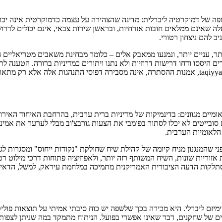
בשפה של דמוקרטיה ליברלית: מדינה שהצהירה על עצמה כדמוקרטית אינה יכו
 שאינם ממלאים חובות אזרחיות, ובראשן שירות צבאי, אינם יכולים לדרוש שוו
 להם ניצחון רטורי.
ותר, עניים יותר, ונמנעו ממאבק אלים – כלומר מבחינת משאבים מטריאליים 
לאומיים מגוונים: בדינמיקות של מדיניות ברית ערבית, בהרחבת האיחוד האירופ
הלאומיות הערבית.
ני שהמנגנון מניח קיומה של קהילת שיח שחולקת "נקודות ייחוס" ומסגרות ל
וריות שונות, השיח המשותף רזה יותר, ולאפוזיציה פתוחות דרכי מילוט רטור
הסתלקות הדעה הציבורית האמריקנית מתמיכה במלחמת עיראק, למשל, הדאיגה
טימיזם ליברלי. היא מכירה בכך שלשפה יש כוח סיבתי אמיתי על תוצאות פו
ים של שחקנים, דבר שאינו אפשרי בפועל. הניתוח מתמקד במה שניתן לצפות: