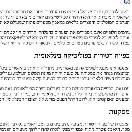
בניגוד לדרוזים, ערביי ישראל המוסלמים והנוצרים ניסחו את תביעותיהם 
ישראליות מוכרות, אך היא הותירה לפוליטיקאים יהודים מוצא רטורי נוח: אלה
הערבים המוסלמים והנוצרים כלואים במאבק מסגורים פתוח שמעולם לא הניב
גורמים חלופיים אינם מסבירים את הפערים בהצלחה. הדרוזים היו קטנים י
עמדה קשיחה כלפי ערבים נוצרים ומוסלמים. ולבסוף, התפיסה הדרוזית של taqiyya, אמנות ההסתרה, אינה מסבירה דפוסי התנהגות אלה אלא רק מתארת אותם בדיעבד.
כפייה רטורית בפוליטיקה בינלאומית
המנגנון אינו מוגבל לפוליטיקה פנים-מדינית. ניתן לזהות אותו בהקשרים בינ
מנורמות השיח הלאומי-ערבי הייתה כרוכה בפגיעה קשה במעמדה כמנהיגת 
עם זאת, הכפייה הרטורית פועלת פחות ביעילות בזירה הבינלאומית. זאת מפ
הרטורית מתאפשרת ביתר קלות. בשדה הבינלאומי רחב, במיוחד בין קבוצות אז
המעניש האפקטיבי הוא לרוב הקהל הפנים-מדיני, לא הציבור הבינלאומי. 
מסקנות
המסגרת של כפייה רטורית מציעה נתיב ביניים בין מטריאליזם גס לבין אופ
מכך, היא מאפשרת ניתוח אמפירי מבלי לנסות לחדור לתוך מניעיהם הפנימי