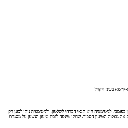
קיימא בעיני הקהל.
פומבי. לגיטימציה היא תנאי הכרחי לשלטון, ולגיטימציה ניתן לכונן רק
ריקה אינה גמישה עד אינסוף. כל קהילת שיח חולקת מושגים ונקודות ייחוס משותפות, "מקומות שיח" (topoi), שמגדירים את גבולות הטיעון הסביר. שחקן שינסה לנסח טיעון הנשען על מסגרת