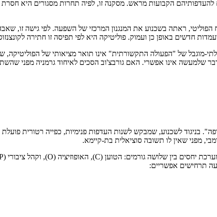
 להעדפותיהם הקבועות מראש. מסקנה זו, לפיה תחרות מסגורים היא חסרת
 הפוליטי, ראתה בשכנוע את המנגנון המרכזי של השפעה. לפי גישה זו, ש
מדות חדשים באופן כן ועמוק. פוליטיקה היא לפי תפיסה זו חתירה לקונצנזוס
בלתי-מוגבל של "הפעולה התקשורתית" אינו תואר מציאותי של הפוליטיקה, שבה
דבר שלמעשה אינו אפשרי. האם גורבצ'וב הסכים לאיחוד גרמניה מפני שהשת
". בניגוד לשכנוע, שמבקש לשנות העדפות פנימיות, כפייה רטורית פועלת על
, מפני שאין לו תשובה סוציאלית בת-קיימא.
בעה תרחישים אפשריים: