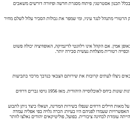
כלל תכנון אסטרטגי; פיתוח מסגרת חדשה ופיזורה דורשים משאבים
מאבק הרטורי מתנהל לנגד עיניו, ומי שמפר את גבולות הסביר עלול לשלם מחיר
פן אמין. אם הקהל אינו רלוונטי לדינמיקה, האופוזיציה יכולה פשוט
וכפייה רטורית מוצלחת נעשית סבירה יותר.
אים ניצלו לעתים קרובות את שירותם הצבאי כנדבך מרכזי בתביעות
בישראל מתגוררת אוכלוסייה ערבית גדולה המחולקת בין מוסלמים, נוצרים ודרוזים. כולם נהנים מזכויות פוליטיות בסיסיות, אך כולם סובלים מאפליה בדרגות שונות ביחס לאוכלוסייה היהודית. מאז 1956 גויסו גברים דרוזים
ל מאות חיילים דרוזים שנפלו בשירות המדינה, ושאלו כיצד ניתן לתבוע
 האפשרויות שעמדו לפניהם היו בעיות: הכרה גלויה בפי אפליה עמדה
תה עומדת לבחינה ציבורית. בפועל, פוליטיקאים יהודים נאלצו לוותר