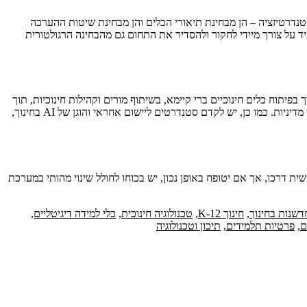
קר אמפיריות מקיפות שבוחנות את ההשפעות ארוכות הטווח של כלי AI. בנוסף, ניכרת העדר סטנדרטיזציה – הן מבחינת תיאורי הכלים והן מבחינת שיטות ההערכה
יד על צורך מיידי לחקור ולהסדיר את התחום גם מהבחינה הרגולטורית
פיתוח כלים חינוכיים ברי קיימא, בשיתוף מורים וקהילות חינוכיות, תוך
שילוב היבטים של אתיקה, הנגשה והדרכה מקצועית. הם ממליצים על עריכת מחקרים רב-תחומיים, תוך שיתופי פעולה בין טכנולוגים, אנשי חינוך וחוקרי מדיניות. כמו כן, יש לקדם סטנדרטים ליישום אחראי והוגן של AI בחינוך,
שית דרכו, אך אם יטופח באופן נכון, יש בכוחו לחולל שינוי מהותי במערכת
דשנות בחינוך
,
חינוך K-12
,
טכנולוגיה חינוכית
,
כלי למידה דיגיטליים
,
ם
,
פרטיות תלמידים
,
תיכון וטכנולוגיה