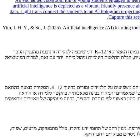
Yim, I. H. Y., & Su, J. (2025). Artificial intelligence (AI) learning t
המאמר סוקר באופן שיטתי את השימוש בכלי למידה מבוססי בינה מלאכותית (AI) בחינוך לגיל הרך, בית הספר היסודי ובית הספר העל-יסודי, כפי שנהוג במונח האמריקאי K–12. המוטיבציה לסקירה זו נובעת מהעניין הגובר
 קבלת החלטות חינוכיות וניהול כיתה. יחד עם זאת, למרות הפוטנציאל
המחברים בחרו בגישת סקירה ממקפת (scoping review) על מנת לחקור את המאפיינים של כלי למידה מבוססי בינה מלאכותית, מטרותיהם, והאופן שבו הם משפיעים על תלמידים ומורים בחינוך K–12. הסקירה בוצעה בהתאם
גרי מידע מרכזיים, כולל ERIC, Scopus, ו-Web of Science. הקריטריונים להכללה דרשו שמאמרים יתמקדו בבינה מלאכותית בהקשר ללמידה או הוראה
 AI ולא רק באלגוריתמים עצמם. ההליך כלל שלושה שלבים: סינון ראשוני לפי כותרת ותקציר, בחינה מעמיקה של מאמרים מתאימים,
ופה. מגוון רחב של תחומי ידע נחקרו, כולל מתמטיקה, מדעים, שפות,
ו ניסויים מבוקרים רחבי היקף.