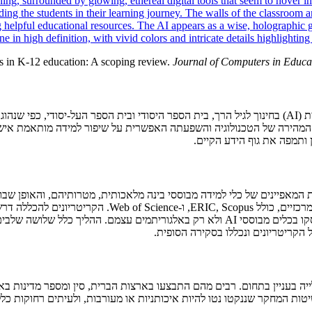
ools in K-12 education: A scoping review.
Journal of Computers in Educat
המהירה של הטכנולוגיה והשפעתה האפשרית על שיפור למידה מותאמת אישית,
 ותמפה את גוף הידע הקיים.
להנחיות PRISMA עבור סקירות מסוג זה, תוך שימוש בשישה מא
במסגרות גילי גן עד י"ב, יהיו פורסמו באנגלית בין השנים 2011 ל-2021, ויעסקו בכלים מבוססי
 בעניין בתחום. רבים מהם התבצעו בארצות הברית, סין ומספר מדינות באיר
 שיטות המחקר שננקטו נטו להיות איכותניות או מעורבות, ולעיתים רחוקות כלל