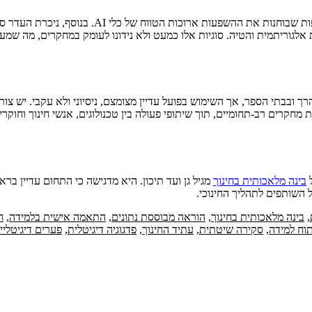
אחד האתגרים המרכזיים שזוהו הוא המחסור בגישות מח
אלגוריתמית והטיה. סוגיות אלו כמעט ולא נידונו לעומק במחקרים, מה שמע
ובבתי הספר, אך השימוש בפועל עדיין מצומצם, ניסיוני ולא עקבי. יש צורך ב
ל
בינה מלאכותית בחינוך
מגיל גן ועד תיכון. היא מדגישה כי התחום עדיין ברא
 השותפים לתהליך החינוכי.
,
בינה מלאכותית בחינוך
,
הוראה מבוססת נתונים
,
התאמה אישית בלמידה
,
ח
תוח למידה
,
סקירה שיטתית
,
עתיד החינוך
,
פדגוגיה דיגיטלית
,
פערים דיגיטליי