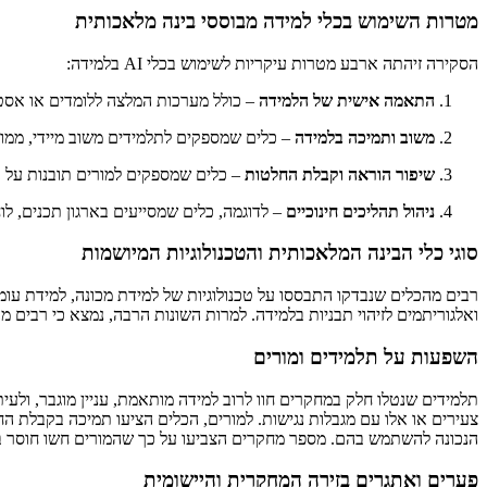
מטרות השימוש בכלי למידה מבוססי בינה מלאכותית
הסקירה זיהתה ארבע מטרות עיקריות לשימוש בכלי AI בלמידה:
התאמה אישית של הלמידה
– כולל מערכות המלצה ללומדים או אסט
משוב ותמיכה בלמידה
– כלים שמספקים לתלמידים משוב מיידי, ממוקד
שיפור הוראה וקבלת החלטות
– כלים שמספקים למורים תובנות על בי
ניהול תהליכים חינוכיים
– לדוגמה, כלים שמסייעים בארגון תכנים, לו
סוגי כלי הבינה המלאכותית והטכנולוגיות המיושמות
רבים מהכלים שנבדקו התבססו על טכנולוגיות של למידת מכונה, למידת עומק,
ואלגוריתמים לזיהוי תבניות בלמידה. למרות השונות הרבה, נמצא כי רבים מ
השפעות על תלמידים ומורים
תלמידים שנטלו חלק במחקרים חוו לרוב למידה מותאמת, עניין מוגבר, ולעי
צעירים או אלו עם מגבלות נגישות. למורים, הכלים הציעו תמיכה בקבלת החל
הנכונה להשתמש בהם. מספר מחקרים הצביעו על כך שהמורים חשו חוסר בי
פערים ואתגרים בזירה המחקרית והיישומית