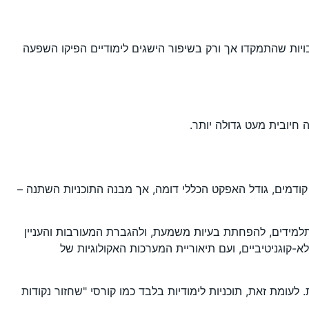
ל ביותר (g = 0.33), ואחריהן התערבויות משולבות (g = 0.31). לעומת זאת, התערבויות שהתמקדו אך ורק בשיפור הישגים לימודיים הפיקו השפעה
 חיובית מעט גדולה יותר.
דמים, גודל האפקט הכללי דומה, אך מבנה התוכניות השתנה –
למידים, להפחתת בעיות משמעת, ולהגברת המעורבות והעניין
) המדגישה את תרומת ההתערבות בכישורים לא-קוגניטיביים, ועם תיאוריית המערכות האקולוגיות של
לעומת זאת, תוכניות לימודיות בלבד כמו קורסי "שחזור נקודות