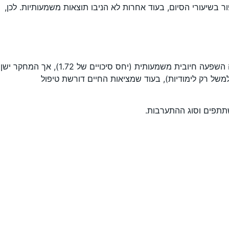
 בשיעורי הסיום, בעוד אחרות לא הניבו תוצאות משמעותיות. לכן,
המאמר סוקר מספר מטא-אנליזות וסקירות קודמות. המחקר של Wilson et al. (2011) בחן 152 תוכניות לנשירה ומצא כי לתוכניות הייתה השפעה חיובית משמעותית (יחס סיכויים של 1.72), אך המחקר ישן
קדים בהתערבויות חד-ממדיות (למשל רק לימודיות), בעוד שמציאות החיים דורשת טיפול
תתפים וסוג ההתערבות.