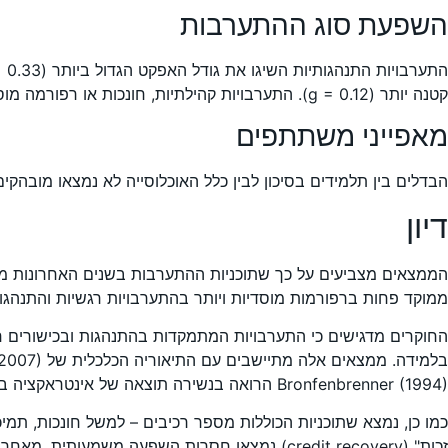
השפעת סוג ההתערבות
קטנה יותר (g = 0.12). התערבויות קהילתיות, חונכות או רפורמה מוסדית נמצאו פחות יעילות.
מאפייני משתתפים
הבדלים בין תלמידים בסיכון לבין כלל האוכלוסייה לא נמצאו מובהקי
דיון
הממצאים מצביעים על כך שתוכניות ההתערבות בשנים האחרונות מצל
ממוקד פחות ברפורמות מוסדיות ויותר בהתערבויות רגשיות והתנהגות
החוקרים מדגישים כי התערבויות המתמקדות בהתנהגות ובכישורים 
Bronfenbrenner (1994) הרואה בנשירה תוצאה של אינטראקציה בין גורמים סביבתיים רבים.
כמו כן, נמצא שתוכניות הכוללות מספר רכיבים – למשל חונכות, תמיכה
זכות" (credit recovery) נמצאו חסרות השפעה משמעותית, מאחר שאינן מטפלות במניעים הרגשיים והמוטיבציוניים של התלמידים.