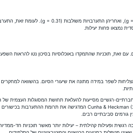
התערבויות התנהגותיות השיגו את גודל האפקט הגדו
ם. עם זאת, תוכניות שהתמקדו באוכלוסיות בסיכון נטו להראות השפעה
יחות לשפר במידה מתונה את שיעורי הסיום. בהשוואה למחקרים קו
יות.
חברתיים-רגשיים מסייעות להעלאת תחושת המסוגלות העצמית של ת
בלמידה. ממצאים אלה מתיישבים עם התיאוריה הכלכלית של Cunha & Heckman (2007
 רגשית ופעילות קהילתית – יעילות יותר מאשר תוכניות חד-ממדיות. 