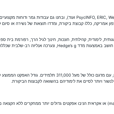
תית, לימודית, קהילתית, חונכות, חינוך לגיל הרך, רפורמת בית ס
ור ויותר לסיים את לימודיהם בהשוואה לקבוצות הביקורת.
נמצא כי מחקרים שבהם ההקצאה לקבוצות הייתה מותאמת (matched) או אקראית הניבו אפקטים גדולי