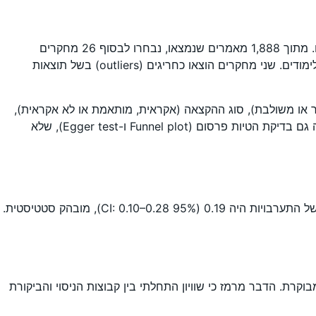
החוקרים ערכו סקירה מקיפה במאגרי מידע מובילים (PsycINFO, ERIC, Web of Science ועוד), ובחנו גם עבודות גמר ודוחות מקצועיים. מתוך 1,888 מאמרים שנמצאו, נבחרו לבסוף 26 מחקרים
אמפיריים שעמדו בקריטריונים: פורסמו בין 2010 ל-2022, נערכו בצפון אמריקה, כללו קבוצת ביקורת, ומדדו תוצאות של נשירה או סיום לימודים. שני מחקרים הוצאו כחריגים (outliers) בשל תוצאות
פר או משולבת), סוג ההקצאה (אקראית, מותאמת או לא אקראית),
ורמת התלמידים (כלל האוכלוסייה או תלמידים בסיכון). גודל האפקט חושב באמצעות מדד Hedge’s g, ונערכה אנליזה רב-שלבית שכללה גם בדיקת הטיות פרסום (Funnel plot ו-Egger test), שלא
המטא-אנליזה כללה בסך הכול 31 גדלי אפקט שנגזרו מ-26 מחקרים, עם מדגם כולל של מעל 311,000 תלמידים. גודל האפקט הממוצע של התערבויות היה 0.19 (95% CI: 0.10–0.28), מובהק סטטיסטית.
ם יותר ממחקרים ללא הקצאה מבוקרת. הדבר מרמז כי שוויון התחלתי בין קבוצות הניסוי והביקורת