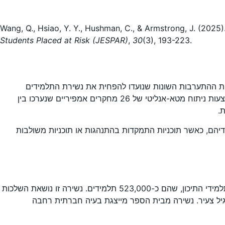
Wang, Q., Hsiao, Y. Y., Hushman, C., & Armstrong, J. (2025
Students Placed at Risk (JESPAR)
,
30
(3), 193-223.
 בוחן באופן שיטתי את היעילות של תוכניות ההתערבות השונות שנועדו להפחית את נשירת התלמידים
במערכת החינוך האמריקאית. החוקרים ציינו כי למרות עשרות שנות מחקר ומאמצים חינוכיים, נשירת תלמידים נותרה בעיה חמורה. באמצעות ניתוח מטא-אנליטי של 26 מחקרים אמפיריים שנערכו בין
בית בינונית (g = 0.19) על סיכויי התלמידים לסיים את לימודיהם, כאשר תוכניות התמקדות בהתנהגות או תוכניות משולבות
החוקרים פותחים בדיון בהיקף התופעה של נשירת תלמידים בארצות הברית. בשנת 2017 עמד שיעור הנשירה הממוצע על 4.7% מכלל תלמידי התיכון, שהם כ-523,000 תלמידים. נשירה זו נושאת השלכות
 בגיל צעיר. נשירה מבית הספר מייצגת בעיה חברתית רחבה