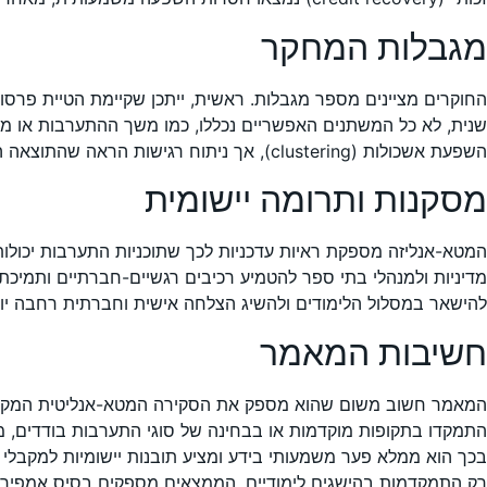
מגבלות המחקר
החוקרים מציינים מספר מגבלות. ראשית, ייתכן שקיימת הטיית פרס
שנית, לא כל המשתנים האפשריים נכללו, כמו משך ההתערבות או מו
השפעת אשכולות (clustering), אך ניתוח רגישות הראה שהתוצאה הכוללת נותרה יציבה.
מסקנות ותרומה יישומית
המטא-אנליזה מספקת ראיות עדכניות לכך שתוכניות התערבות יכולות
מדיניות ולמנהלי בתי ספר להטמיע רכיבים רגשיים-חברתיים ותמיכתי
להישאר במסלול הלימודים ולהשיג הצלחה אישית וחברתית רחבה יו
חשיבות המאמר
המאמר חשוב משום שהוא מספק את הסקירה המטא-אנליטית המקיפה 
התמקדו בתקופות מוקדמות או בבחינה של סוגי התערבות בודדים, מ
בכך הוא ממלא פער משמעותי בידע ומציע תובנות יישומיות למקבלי 
רק התמקדמות בהישגים לימודיים. הממצאים מספקים בסיס אמפירי אית