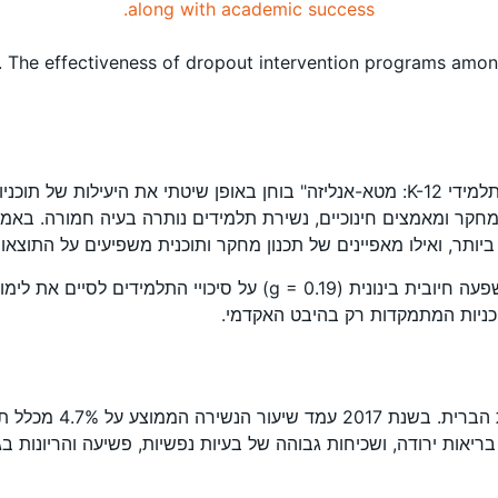
). The effectiveness of dropout intervention programs amon
המאמר "יעילות תוכניות ההתערבות למניעת נשירת תלמידים בקרב תלמידי K-12: מטא-אנליזה"
הממצאים המרכזיים הראו כי תוכניות ההתערבות תרמו בממוצע להשפעה חיו
תוכניות המתמקדות רק בהיבט האקדמי.
בריאות ירודה, ושכיחות גבוהה של בעיות נפשיות, פשיעה והריונות