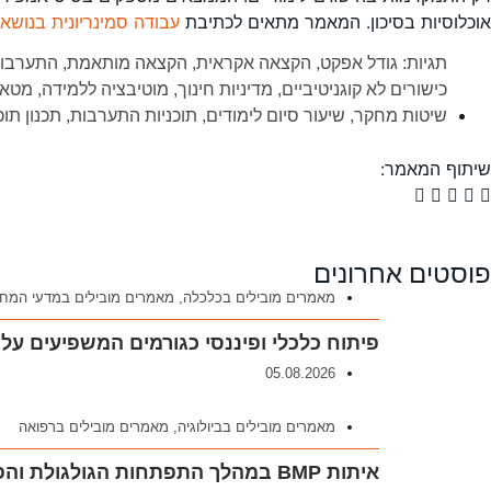
אוכלוסיות בסיכון. המאמר מתאים לכתיבת
עבודה סמינריונית בנושא
תגיות:
גודל אפקט
,
הקצאה אקראית
,
הקצאה מותאמת
,
התערבוי
כישורים לא קוגניטיביים
,
מדיניות חינוך
,
מוטיבציה ללמידה
,
מטא-
שיטות מחקר
,
שיעור סיום לימודים
,
תוכניות התערבות
,
תכנון תוכ
שיתוף המאמר:
פוסטים אחרונים
מאמרים מובילים בכלכלה
,
מאמרים מובילים במדעי המח
פיתוח כלכלי ופיננסי כגורמים המשפיעים על
05.08.2026
מאמרים מובילים בביולוגיה
,
מאמרים מובילים ברפואה
איתות BMP במהלך התפתחות הגולגולת והפנים: תובנות חדשות למנגנונים פתולוגיים המובילים לאנומליות קרניופציאליות