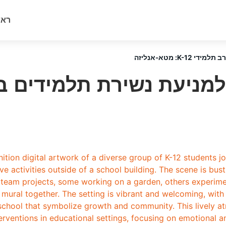
ראש
: מטא-אנליזה