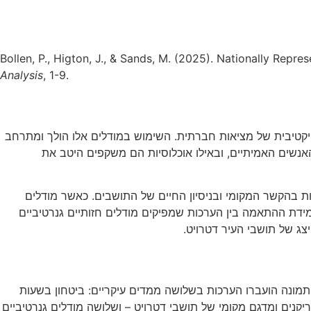
Bollen, P., Higton, J., & Sands, M. (2025). Nationally Repre
Analysis
, 1-9.
ת הדורשות הבנה סובייקטיבית של מציאות חברתית. השימוש במודלים אלו הולך ומתרחב
אנשים האמיתיים, ובאילו אוכלוסיות הם משקפים היטב את
ות בהקשר המקומי ובניסיון החיים של התושבים. כאשר מודלים
מידת ההתאמה בין הערכות שמפיקים מודלים חזותיים גנרטיביים
קראי 85 תמונות של סביבות עירוניות בדטרויט. לכל תמונה הועברו הערכות בשלושה ממדים עיקריים: ביטחון בשעות
יקנים ומדגם מקומי של תושבי דטרויט – ושלושה מודלים גנרטיביים