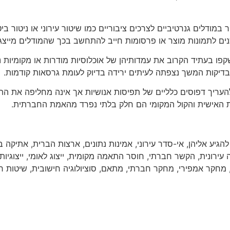
במודלים גנרטיביים לצרכים ציבוריים כמו שיטור עירוני או ניטור ב
נים לתמונות מוצר או פרסומות חייב להתחשב בכך שהמודלים מייצג
בעתיד הקרוב את עמדותיהן של אוכלוסיות מודרות או מקומיות נמוך
בבדיקות המשך נצפתה לעיתים ירידה בדיוק לעומת גרסאות קודמות.
להעריך דפוסים כלליים של תפיסות אנושיות אך אינה מחליפה את 
 האישית והקול המקומי הם חלק בלתי נפרד מהאמת החברתית.
הגיע אליהן
,
אי-סדר עירוני
,
אמינות נתונים
,
ארצות הברית
,
אתיקה ב
עירונית
,
הקשר חברתי
,
חוסר התאמה מקומית
,
ייצוג לאומי
,
ייצוגיות
מחקר אמפירי
,
מחקר חברתי
,
מתאם
,
סוציולוגיה חישובית
,
שיטות ח