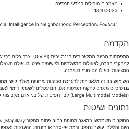
מאמרים מובילים במדעי המדינה
18.10.2025
ficial Intelligence in Neighborhood Perception.
Political
הקדמה
התפתחות הבינה המלאכות
למחקרי חברה, לפעולות ממשלתיות וליישומים פרטיים. אולם השאלה
המציאות ובאילו הם חורגים ממנה.
השימוש בבינה מלאכותית להערכת סביבות עירוניות מעלה קושי מתודו
גנרטיביים מנסים לחקות תפיסות אלו, הם עלולים לשעתק דימוי לאו
(Large Multimodal Models) לבין תפיסות של בני אדם מקבוצות שונות – מדגם מייצג של כלל האוכלוסייה האמריקנית לעומת מדגם מייצג של תושבי העיר דטרויט.
נתונים ושיטות
היום והלילה, עושר נתפס, ורמת אי-סדר או הזנחה. ההערכות נאספו 