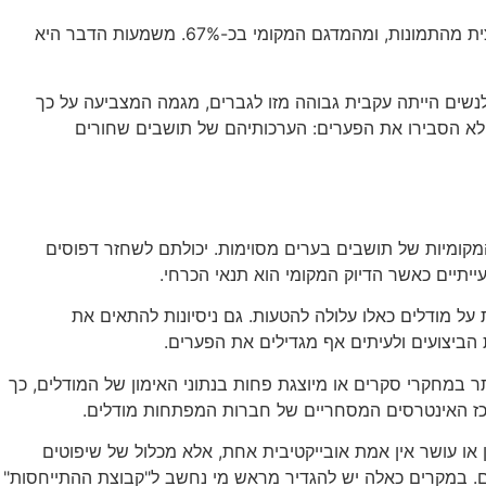
הפערים החריפים ביותר הופיעו בהערכת אי-סדר במרחב העירוני: GPT-4o הציג הבדלים מובהקים סטטיסטית מהמדגם הלאומי בכמחצית מהתמונות, ומהמדגם המקומי בכ-67%. משמעות הדבר היא
נשים הייתה עקבית גבוהה מזו לגברים, מגמה המצביעה על כך
ם לא הסבירו את הפערים: הערכותיהם של תושבים שחורים
מקומיות של תושבים בערים מסוימות. יכולתם לשחזר דפוסים
תיים כאשר הדיוק המקומי הוא תנאי הכרחי.
על מודלים כאלו עלולה להטעות. גם ניסיונות להתאים את
 הביצועים ולעיתים אף מגדילים את הפערים.
תר במחקרי סקרים או מיוצגת פחות בנתוני האימון של המודלים, כך
מרכז האינטרסים המסחריים של חברות המפתחות מודלים.
ו עושר אין אמת אובייקטיבית אחת, אלא מכלול של שיפוטים
ים. במקרים כאלה יש להגדיר מראש מי נחשב ל"קבוצת ההתייחסות"