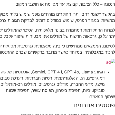
הנכונה – כלל הציבור, קבוצת יעד מסוימת או תושבי המקום.
בהקשר יישומי רחב יותר, החוקרים מזהירים מפני שימוש בלתי מבוקר 
ממשיות. במגזר הפרטי, שימוש במודלים דומים לבדיקת תגובות צרכ
למרות ההתקדמות המתמדת בבינה מלאכותית, הסיכוי שהמודלים ישקפו 
יתר על כן, גרסאות חדשות של מודלים אינן מבטיחות שיפור עקבי: 
לסיכום, הממצאים ממחישים כי בינה מלאכותית גנרטיבית מסוגלת 
להכיר במגבלותיה, במיוחד כאשר מדובר בהקשרים שבהם ההתנסות
תגיות:
Llama
,
GPT-4o
,
GPT-4.1
,
Gemini
,
אוכלוסיות שקשה ל
דמוגרפיים
,
הטיה אלגוריתמית
,
הטיות חברתיות
,
הערכת סביבה 
מייצג
,
מדעי החברה
,
מודלים גנרטיביים
,
מודלים רב-מודאליים
,
סובייקטיביות
,
תפיסת ביטחון
,
תפיסת עושר
,
תפיסת שכונה
שיתוף המאמר:
פוסטים אחרונים