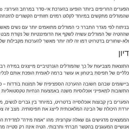
שהמודלים מתקשים במיוחד לקלוט רמזים חזותיים הקשורים להזנחה,
בניתוח לפי מגדר התברר כי המודלים מתואמים יותר עם נשים מאשר
שההטיה של המודלים עשויה לשקף את הדומיננטיות של נקודת מבט מס
ולא-שחורים בדטרויט דמו זה לזה יותר מאשר להערכות מקבילות של
דיון
התוצאות מצביעות על כך שהמודלים הגנרטיביים מייצגים במידה רבה
כלליים של תפיסת ביטחון או עושר ברמה לאומית הופכת אותם לכלי
ביישומים שבהם חשובה ההערכה הספציפית של תמונות בודדות – כמו 
התשובות למאפייני אוכלוסיות משנה באמצעות הנחיות טקסטואליות (
הפערים בין קבוצות אוכלוסייה בדטרויט, במיוחד בין גברים לנשים, 
יורדת היכולת של הבינה המלאכותית לייצג את תפיסותיה. מצב זה צ
הממצאים מדגישים גם שאלה עקרונית: מהו "אמת מידה" למדידת הטי
אנושיים המעוגנים בהקשר חברתי ותרבותי. הטיה אינה רק סטייה מ