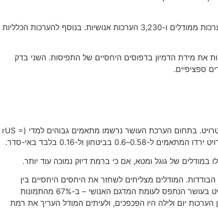
כל מודל הופעל שלושים פעמים עבור כל שילוב של תמונה ושאלה כדי להתמודד עם אופיו הלא-דטרמיניסטי. בסך הכול נאספו 61,200 הערכות ממודלים ו-3,230 הערכות אנושיות. בנוסף להערכות הכלליות
ות את מידת הדמיון בדפוסים היחסיים של התפיסות. השני בדק
המתאם בין הערכות GPT-4o לבין המדגם הלאומי נמצא גבוה ועקבי בכל שלושת הממדים, אך נמוך בהרבה ביחס למדגם המקומי של דטרויט. בתחום הערכת העושר נרשמו מתאמים גבוהים למדי (rUS =
ודלים של גוגל ומטא, אם כי ברמת דיוק נמוכה עוד יותר.
הבודדות. המודלים מצליחים לשחזר את היחסים היחסיים בין
תמונות (כלומר אילו נתפסות כעשירות או מסוכנות יותר מאחרות), אך מתקשים לדייק בערכים המוחלטים. כך למשל GPT-4o נטה להמעיט בעושר הנתפס לעומת המדגם האנושי – ב-67% מהתמונות
לים בין הערכות יום ולילה היו הפכפכים, ולעיתים המודל העריך את רמת