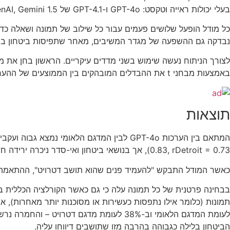
בעלי יכולות ראייה וטקסט: GPT-4o ו-GPT-4.1 של OpenAI, Gemini 1.5 ו-2.5 של Google, ו-Llama 4 של Meta.
נבדקה גם ההשפעה של מגדר המשיבים, מאחר שתפיסות ביטחון במרח
לצורך הניתוח נעשה שימוש בשני מדדים עיקריים. הראשון בחן את מ
באמצעות מבחני t את ההבדלים המובהקים בין הממוצעים של ההערכות עבור כל תמונה, כדי לזהות את הכיוון והעוצמה של ההטיה במקרים ספציפיים.
תוצאות
0.83, rDetroit = 0.73), אך בנושאי ביטחון ואי-סדר ניכרה ירידה חדה: מול המדגם הלאומי נמדדו מתאמים של 0.8–0.83, בעוד שבדטרויט ירדו המתאמים ל-0.58–0.6 בביטחון ול-0.16 בלבד באי-סדר.
כאשר המודל התבקש "להעמיד פנים שהוא תושב דטרויט", ההתאמה ל
בבחינה פרטנית של כל תמונה עלה כי גם כאשר הקורלציה הכללית בי
לעומת המדגם הלאומי וב-38% לעומת מדגם 
הביטחון בלילה כגבוהה בהרבה מזו שתושבים דיווחו עליה.