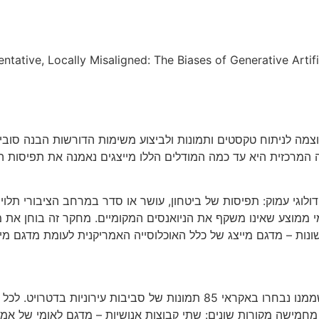
sentative, Locally Misaligned: The Biases of Generative Arti
ית הגנרטיבית (GenAI) יצרה כלים רבי עוצמה לניתוח טקסטים ותמונות ולביצוע משימו
 המרכזית היא עד כמה המודלים הללו מייצגים נאמנה את תפיסות ה
לוגי עמוק: תפיסות של ביטחון, עושר או סדר במרחב הציבורי תלוי
מי ממוצע שאינו משקף את הניואנסים המקומיים. מחקר זה בוחן את 
החוקרים השתמשו במאגר תמונות רחוב פתוח ממקור Mapillary, שממנו נבחרו בא
מחמישה מקורות שונים: שתי קבוצות אנושיות – מדגם לאומי של אמר