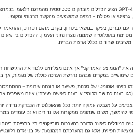
 גרפיטי או פסולת – רמזים שמושפעים מהקשר תרבותי ומקומי.
 עם גברים, בעיקר בנושאי ביטחון. בקרב מדגם דטרויט, ההתאמה ל
וימת באוכלוסייה שממנה נוצרו נתוני האימון. ההבדלים בין גזעי
 משיבים שחורים בכלל ארצות הברית.
 את "הממוצע האמריקני" אך אינם מצליחים ללכוד את הרגישויות ה
ם שימושיים במקרים שבהם נדרשת הערכה כוללת של מגמות, אך בעיי
בזיהוי אוטומטי של סכנות, פשיעה או הזנחה עירונית – ההסתמכות 
כגון "ענה כתושב מקומי" או "ענה כאישה צעירה") אינם משפרים את
מצביעים על מגבלה עמוקה יותר: ככל שהאוכלוסייה הנבדקת נדירה יו
פוי להימשך, משום שנתונים ממקורות אלו נדירים ואינם עומדים ב
ה במודלים כאשר מדובר בהערכות סובייקטיביות? בתפיסת ביטחון א
המציאות הפיזית, אלא גם מהערכתם הממוצעת של בני אדם רלוונטי