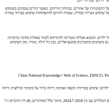
קשר הרגשי עם הוריהם.
 של התנהגויות של אחרים, במיוחד הוריהם. כאשר הורים עוסקים בשימוש
ינג של שימוש בעייתי במדיה, עשויה לתרום להתפתחות שימוש בעייתי במדיה
צל ילדים. המטא-אנליזה מטרתה להתייחס לשתי שאלות מחקר מרכזיות:
 משתנים מתערבים פוטנציאליים, כגון גיל הילד, מגדר, סוג השימוש
המטא-אנליזה עקבה אחר הנחיות PRISMA. חיפוש שיטתי של ספרות בוצע עד אוגוסט 2024 במספר מסדי נתונים, כולל Web of Science, EBSCO, ProQuest, PubMed, PsycINFO ו-China National Knowledge
 לשימוש בעייתי במדיה אצל ילדים; שימוש במדידה תקפה ואמינה; דיווח ברור על מקדמי קורלציה; דיווח
בסך הכל, 53 מחקרים עם 60,555 משתתפים (גיל ממוצע 13.84 שנים) נכללו. גודל המדגמים נע בין 227 ל-4,172 משתתפים. שנות הפרסום של המחקרים הכלולים נעו בין 2018 ל-2024. מתוך כלל המחקרים, 46 היו חתכיים ו-7