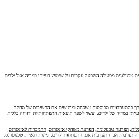
ת טכנולוגית מפעילה השפעה עקבית על שימוש בעייתי במדיה אצל ילדים
הצורך בהתערבויות מבוססות משפחה ומדגישים את החשיבות של מחקר
עייתי במדיה של ילדים, ועשוי לשפר תוצאות התפתחותיות ורווחה כללית
לית
,
הפרעה טכנולוגית
,
הפרעת משחקי אינטרנט
,
התמכרות לאינטרנט
,
התערבות אב
,
התערבות אם
,
התפתחות ילדים
,
זמינות רגשית
,
טכנופרנס
,