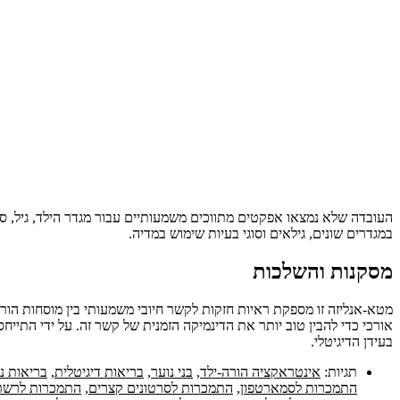
העובדה שלא נמצאו אפקטים מתווכים משמעותיים עבור מגדר הילד, גיל, ס
במגדרים שונים, גילאים וסוגי בעיות שימוש במדיה.
מסקנות והשלכות
מטא-אנליזה זו מספקת ראיות חזקות לקשר חיובי משמעותי בין מוסחות הו
אורכי כדי להבין טוב יותר את הדינמיקה הזמנית של קשר זה. על ידי התייח
בעידן הדיגיטלי.
תגיות:
אינטראקציה הורה-ילד
,
בני נוער
,
בריאות דיגיטלית
,
בריאות נ
התמכרות לסמארטפון
,
התמכרות לסרטונים קצרים
,
התמכרות לרשת