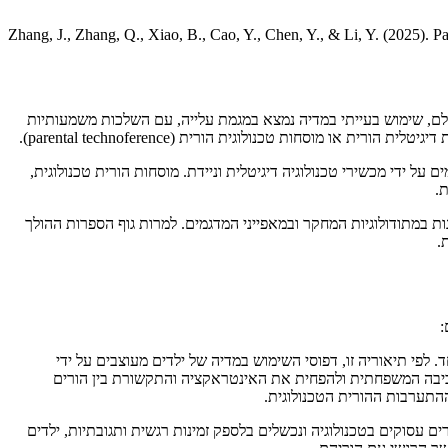
Zhang, J., Zhang, Q., Xiao, B., Cao, Y., Chen, Y., & Li, Y. (2025). P
ם, שימוש בעייתי במדיה נמצא במגמת עלייה, עם השלכות משמעותיות
וסחות טכנולוגית הורית (parental technoference).
ל ידי מכשירי טכנולוגיה דיגיטלית וניידת. מוסחות הורית טכנולוגית,
.
ת במתודולוגיות המחקר ובמאפייני המדגמים. למרות גוף הספרות ההולך
.
:
לפי תיאוריה זו, דפוסי השימוש במדיה של ילדים מעוצבים על ידי
בסביבה המשפחתית ולהפחית את האינטראקציה והתקשורת בין הורים
ההתערבות ההורית הטכנולוגית.
עסוקים בטכנולוגיה ונכשלים בלספק זמינות רגשית ותגובתיות, ילדים