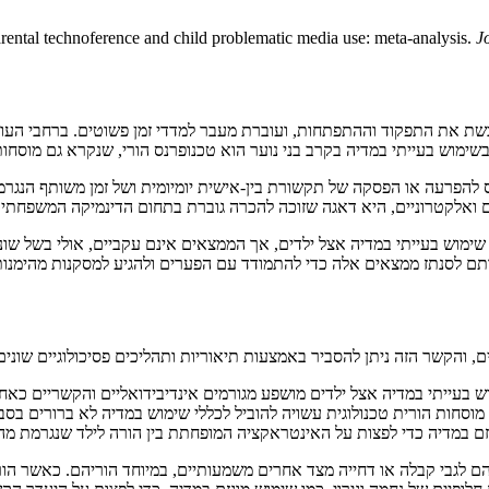
arental technoference and child problematic media use: meta-analysis.
J
שת את התפקוד וההתפתחות, ועוברת מעבר למדדי זמן פשוטים. ברחבי העול
יתי במדיה בקרב בני נוער הוא טכנופרנס הורי, שנקרא גם מוסחות דיגיטלית הורית או מ
להפרעה או הפסקה של תקשורת בין-אישית יומיומית ושל זמן משותף הנגרמים ע
ם ואלקטרוניים, היא דאגה שזוכה להכרה גוברת בתחום הדינמיקה המשפחתית
שימוש בעייתי במדיה אצל ילדים, אך הממצאים אינם עקביים, אולי בשל שונו
תם לסנתז ממצאים אלה כדי להתמודד עם הפערים ולהגיע למסקנות מהימנות
, והקשר הזה ניתן להסביר באמצעות תיאוריות ותהליכים פסיכולוגיים שונים
בעייתי במדיה אצל ילדים מושפע מגורמים אינדיבידואליים והקשריים כאחד. 
 מוסחות הורית טכנולוגית עשויה להוביל לכללי שימוש במדיה לא ברורים 
וגזם במדיה כדי לפצות על האינטראקציה המופחתת בין הורה לילד שנגרמת מ
לגבי קבלה או דחייה מצד אחרים משמעותיים, במיוחד הוריהם. כאשר הורים 