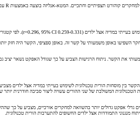
מטא-אנליזה בוצעה באמצעות R עם חבילות meta ו-metafor. גדלי האפקט נמדדו באמצעות מקדמי קורלציה.
 מקובלת, גדלי האפקט הממוצעים של הקורלציה נחשבים בינוניים.
חקר השפיעו באופן משמעותי על קשר זה. באופן ספציפי, הקשר היה חזק יו
משמעותי את הקשר. ניתוח הרגישות הצביע על כך שגודל האפקט נשאר יציב ג
ר בין מוסחות הורית טכנולוגית לשימוש בעייתי במדיה אצל ילדים מצביע 
 הטכנולוגית המשולבת של שני ההורים עשויה ליצור סביבה חודרנית יותר ש
גדלי אפקט גדולים יותר בהשוואה למחקרים אורכיים, מצביע על כך שההשפע
וח מנגנוני התמודדות אצל ילדים החשופים להתערבות הורית טכנולוגית.