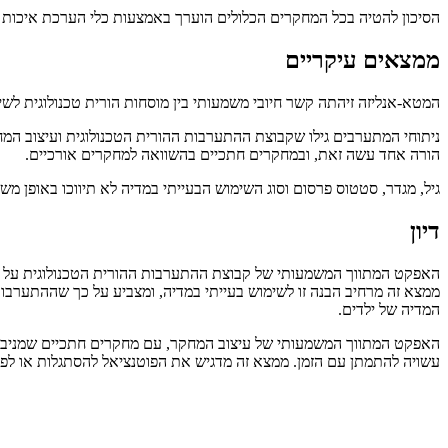
הסיכון להטיה בכל המחקרים הכלולים הוערך באמצעות כלי הערכת איכות למחקרים קוהורט תצפיתיים וחתכיים. ה
ממצאים עיקריים
המטא-אנליזה זיהתה קשר חיובי משמעותי בין מוסחות הורית טכנולוגית לשימוש בעייתי במדיה אצל ילדים (r=0.296, 95% CI 0.259-0.331). לפי קטגוריזציה
ניתוחי המתערבים גילו שקבוצת ההתערבות ההורית הטכנולוגית ועיצוב המ
הורה אחד עשה זאת, ובמחקרים חתכיים בהשוואה למחקרים אורכיים.
גיל, מגדר, סטטוס פרסום וסוג השימוש הבעייתי במדיה לא תיווכו באופן 
דיון
האפקט המתווך המשמעותי של קבוצת ההתערבות ההורית הטכנולוגית על הקש
ממצא זה מרחיב הבנה זו לשימוש בעייתי במדיה, ומצביע על כך שההתערבות
המדיה של ילדים.
האפקט המתווך המשמעותי של עיצוב המחקר, עם מחקרים חתכיים שמניבים 
עשויה להתמתן עם הזמן. ממצא זה מדגיש את הפוטנציאל להסתגלות או לפית