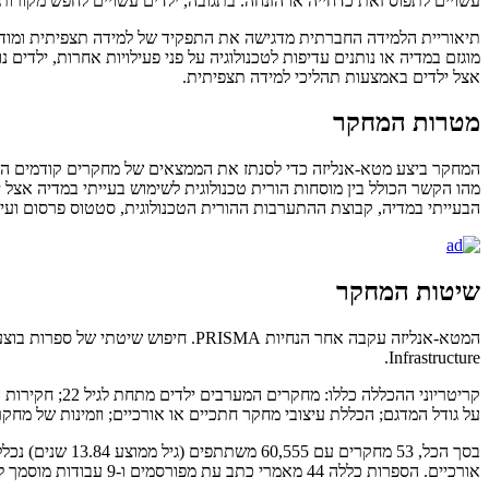
עשויים לתפוס זאת כדחייה או הזנחה. בתגובה, ילדים עשויים לחפש מקורות 
תיאוריית הלמידה החברתית מדגישה את התפקיד של למידה תצפיתית ומודלינג
מוגזם במדיה או נותנים עדיפות לטכנולוגיה על פני פעילויות אחרות, ילדים
אצל ילדים באמצעות תהליכי למידה תצפיתית.
מטרות המחקר
המחקר ביצע מטא-אנליזה כדי לסנתז את הממצאים של מחקרים קודמים הבוח
מהו הקשר הכולל בין מוסחות הורית טכנולוגית לשימוש בעייתי במדיה אצל 
הבעייתי במדיה, קבוצת ההתערבות ההורית הטכנולוגית, סטטוס פרסום ועי
שיטות המחקר
Infrastructure.
קריטריוני ההכ
על גודל המדגם; הכללת עיצובי מחקר חתכיים או אורכיים; וזמינות של מחקרי
אורכיים. הספרות כללה 44 מאמרי כתב עת מפורסמים ו-9 עבודות מוסמך לא מפורסמות.