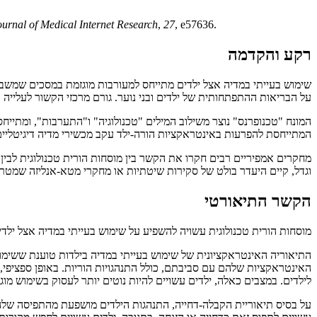
ournal of Medical Internet Research
,
27
, e57636.
רקע והקדמה
שימוש בעייתי במדיה אצל ילדים מתייחס למעורבות מוגזמת במסכים שמשב
על הבריאות ההתפתחותית של ילדים ובני נוער. גורם מרכזי הקשור לעלייה בשימוש בעי
המונח "טכנופרנס" נוצר משילוב המילים "טכנולוגיה" ו"התערבות", ומתייחס 
המתייחסת להפרעות באינטראקציות הורה-ילד עקב מכשירי מדיה דיגיטליי
מחקרים אמפיריים רבים חקרו את הקשר בין מוסחות הורית טכנולוגית לבין 
וגדל, קיים היעדר בולט של סקירות שיטתיות או מחקרי מטא-אנליזה שמטר
הקשר התיאורטי
מוסחות הורית טכנולוגית עשויה להשפיע על שימוש בעייתי במדיה אצל ילדים
התיאוריה האינטראקציונית של שימוש בעייתי במדיה בילדות טוענת ששימוש 
האינטראקציות שלהם עם סביבתם, כולל התנהגויות הוריות. באופן ספציפי,
לילדים. במצבים כאלה, ילדים עשויים להיות נוטים יותר לעסוק בשימוש מ
על בסיס תיאוריית הקבלה-דחייה, התנהגות הילדים מושפעת מהתפיסה שלהם 