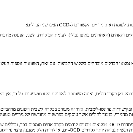
 גירויים הקשורים ל-OCD הציגו שני הבדלים:
ם והאחים (האחרונים באופן גבולי), לעומת הביקורת. השני, הפעלה מוגב
נמצאו הבדלים מובהקים בשלוש הקבוצות. עם זאת, השוואות נוספות העלו כ
בהק רק בקרב חולים, ואינה משותפת לאחיהם הלא מושפעים. על כן, אין ראי
ישוריות פרונטו-לימבית. אזור זה מעורב בבקרה קשבית וייצוגים מרחביים בז
הגירוי, בניגוד לחולים אשר עוסקים בפרשנות מחודשת של גירויים טעונים
נראה כי הפעלה זו מהווה מנגנון פיצוי אפשרי אצל האחים המגן עליהם מהתפתחות OCD. ממצאים מבניים ק
יצוי נוירולוגי, ולאו דווקא סימן לפגיעות תורשתית.