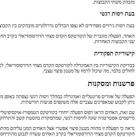
מובהק משתי הקבוצות.
בעת ויסות רגשי
בעת ויסות גירויים מפחידים לא נצפו הבדלים נוירולוגיים מובהקים בין הקבוצות. לעומת זאת,
האחד, הפעלה מוגברת של הקורטקס הקדם מצחי הדורסומדיאלי בקרב החולי
שני הקבוצות האחרות.
קישוריות תפקודית
בבדיקת הקישוריות בין האמיגדלה לקורטקס הקדם מצחי הדורסומדיאלי, לא 
לחולים בלבד, מה שיכול לרמוז על מנגנון פיצוי עצבי.
פרשנות ומסקנות
הפעלה של אזורים פרונטליים ואמיגדלה במהלך ויסות רגשי נצפתה באופן מו
ניתן לקבוע שמאפיינים עצביים אלה משקפים פגיעות תורשתית.
עם זאת, האחים הראו דפוס הפעלה ייחודי בקורטקס הטמפורו-אוקסיפיטלי ובק
מיישמים אסטרטגיה שונה לוויסות רגשי, שמתמקדת בהסטת קשב והתרחקות מ
הקורטקס הקדם מצחי הדורסומדיאלי בקרב האחים עשויה לנבוע מהתייחסות רגשית גבוהה יותר לגירויים OCD-יים, או להיות חלק ממנגנון פ