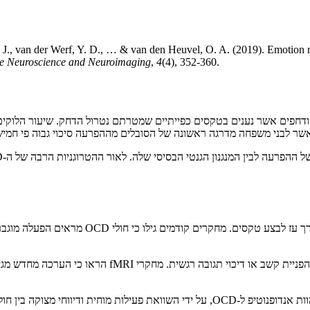
 D. J., van der Werf, Y. D., … & van den Heuvel, O. A. (2019). Emotion r
ive Neuroscience and Neuroimaging
,
4
(4), 352-360.
בות טורדניות מטרידות ודחפים אשר נענים בטקסים כפייתיים שמטרתם נטרול הדחק. שיע
 לבני משפחה מדרגה ראשונה של הסובלים מההפרעה סיכוי גבוה פי חמישה 
ב-OCD תגובה למצבים מעוררי חרדה, גועל או אשמ
רגולציה רגשית מתבצעת לרוב דרך מנגנונים של הערכה קוגני
אחים בלתי מושפעים, וביקורת בריאה.