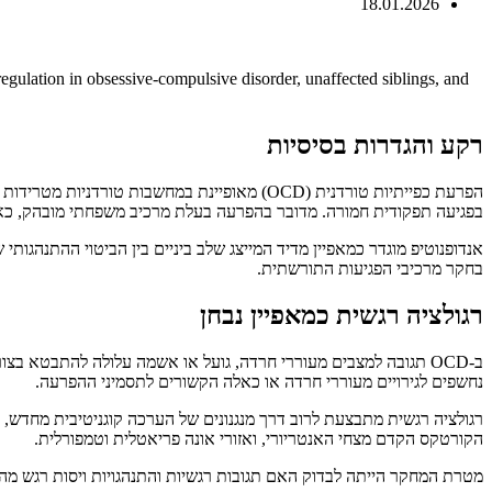
18.01.2026
egulation in obsessive-compulsive disorder, unaffected siblings, and
רקע והגדרות בסיסיות
הפרעת כפייתיות טורדנית (OCD) מאופיינת במחש
בפגיעה תפקודית חמורה. מדובר בהפרעה בעלת מרכיב משפחתי מובהק, כאשר
בחקר מרכיבי הפגיעות התורשתית.
רגולציה רגשית כמאפיין נבחן
נחשפים לגירויים מעוררי חרדה או כאלה הקשורים לתסמיני ההפרעה.
הקורטקס הקדם מצחי האנטריורי, ואזורי אונה פריאטלית וטמפורלית.
מטרת המחקר הייתה לבדוק האם תגובות רגשיות והתנהגויות ויסות רגש מהוות אנדופנוטיפ ל-OCD, על ידי השוואת פעילות מוחית ודיווחי מצוקה בין חולים, 