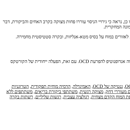
נראה כי גירויי הניסוי עוררו פחות מצוקה בקרב האחים והביקורת, דבר
מונה המחקרית.
המחקר מראה כי הפעלת אזורים פרונטליים ואמיגדלה במהלך פרובוקציה ורגולציה רגשית אינה נצפית באחים הלא מושפעים, ולכן ככל הנראה אינה מהווה אנדופנוטיפ להפרעת OCD. עם זאת, הפעלה ייחודית של הקורטקס
,
גנטיקה של OCD
,
האמיגדלה
,
הדמיה מוחית תפקודית
,
הטרוגניות
ם מעוררי דחק
,
מצוקה רגשית
,
משתתפי ביקורת בריאים
,
משתתפים ללא
ת המוח הקדם מצחית
,
רגולציה עצבית
,
רגשות שליליים
,
רשתות בקרה