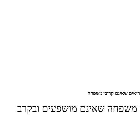
רעה טורדנית־כפייתית (OCD), בקרב קרובי משפחה שאינם מושפעים ובקרב