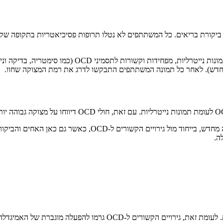
 43 חולי OCD, 19 מאחיהם הלא מושפעים ו-38 משתתפי ביקורת בריאים. כל המשתתפים לא נטלו תרופות
המשתתפים עברו משימת ויסות רגשי בתוך סורק fMRI, שכל
מחדש). לאחר כל תמונה המשתתפים התבקשו לדרג את רמת המצוקה שחוו.
לגבי ויסות רגשי, חולי OCD הצליחו להפחית את המצוקה באמצעות 
ה.
בעת חשיפה לתמונות מפחידות לא נמצאו הבדלים משמעותיים בין הקבוצות. 