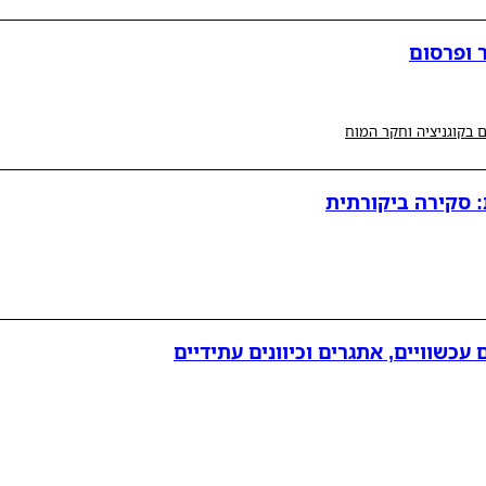
 ופרסום
 בקוגניציה וחקר המוח
: סקירה ביקורתית
עכשוויים, אתגרים וכיוונים עתידיים