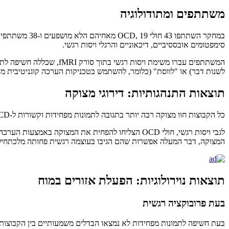
משתתפים ומתודולוגיה
במחקר השתתפו
סימפטומים אובססיביים, דיכאוניים והרגלי ויסות רגשי.
לשנות דבר) או "לווסת" (כלומר, להשתמש בטכניקות הערכה קוגניטיבית 
תוצאות התנהגותיות: דירוגי מצוקה
כל הקבוצות חוו מצוקה רבה יותר בתגובה לתמונות מפחידות וקשורות ל-OCD לעומת תמונות נייטרליות. עם זאת, חולי OCD דיווחו על מצוקה גבוהה יותר מהאחים והביקורת, ללא הבדל משמעותי בין שתי הקבוצות האחרונות.
המצוקה, דבר המעלה אפשרות שהם הגיבו בעוצמה רגשית פחותה מלכתחיל
תוצאות נוירולוגיות: הפעלת אזורים במוח
בעת פרובוקציה רגשית