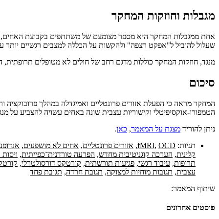
מגבלות וחוזקות המחקר
אחת ממגבלות המחקר היא מספר מצומצם של משתתפים בקבוצת האחים, מה שמ
שעלול להוביל ל"אפקט רצפה" ולהקשות על הכללה למצבים רגשיים יותר עוצמ
מנגד, חוזקות המחקר כוללות מדגם רחב של חולים לא מטופלים תרופתית, הבחנה בין תגובה לגירויים כלליים לעומת OCD-יים, שימוש בהגדרות
סיכום
הטמפורו-אוקסיפיטלי וקישוריות עצבית שונה באחים עשויה להצביע על מנגנו
ניתן להוריד
מצגת על המאמר
,
כאן
.
תגיות:
OCD
,
fMRI
,
אזורים פרונטליים
,
אחים לא מושפעים
,
אנדופנו
קלינית
,
הערכה קוגניטיבית מחדש
,
הפרעה טורדנית־כפייתית
,
ויסות 
תרופות
,
עיבוד רגשי
,
פגיעות תורשתית
,
קורטקס דורסולטרלי
,
קורטקס
עצבית
,
תגובות מוחיות למצוקה
,
תגובת חרדה
,
תגובת פחד
שיתוף המאמר:
פוסטים אחרונים