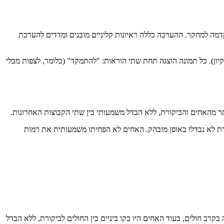
 פסיכיאטריות בתקופה שקדמה למחקר. ההערכה כללה ראיונות קליניים מובנים ומדדים להערכת
לה חשיפה לתמונות נייטרליות, מפחידות וקשורות לתסמיני OCD (כמו סימטריה, בדיקה וניקיון). כל תמונה הוצגה תחת שתי הוראות: "להתמקד" (כלומר, לצפות מבלי
הערכה מחדש, בייחוד מול גירויים הקשורים ל-OCD, כאשר גם כאן האחים והביקורת לא נבדלו באופן מובהק. האחים לא הפחיתו משמעותית את רמות
לעומת זאת, גירויים הקשורים ל-OCD גרמו להפעלה מוגברת של האמיגדלה בקרב חולים, בעוד האחים היו בקו ביניים בין החולים לביקורת, ללא הבדל