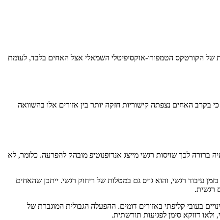
רת של הקורטקס הטמפורו-אוקסיפיטלי השמאלי אצל האחים בלבד, לעומת
י בקרב האחים נצפתה קישוריות חזקה יותר בין אזורים אלו בהשוואה
ה ברורה לכך שויסות רגשי מייצג אנדופנוטיפ מובהק להפרעה. כלומר, לא
מן עיבוד רגשי, והוא גויס גם במטלות של ריחוק רגשי. ייתכן שהאחים
 רגשית.
ודמים בקרב אחים תומכים בכך, וכוללים שינויים בעובי קליפתי באזורים דומים. ההפעלה הגבולית המוגברת של