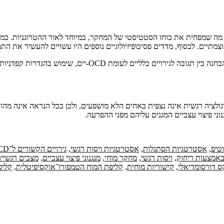
פחית את כוחו הסטטיסטי של המחקר, במיוחד לאור ההטרוגניות. כמו כן, 
תיים. לבסוף, מדדים פסיכופיזיולוגיים נוספים היו עשויים להעשיר את הת
 קפדניות לאזורים במוח על בסיס מטא-אנליזות, ובקרה סטטיסטית מחמירה.
ני פיצוי עצביים המגנים עליהם מפני ההפרעה.
טיפ
,
אסטרטגיות הסתגלות
,
אסטרטגיות ויסות רגשי
,
גירויים הקשורים ל־OCD
באמצעות ריחוק
,
ויסות רגשי
,
מחקר מוחי
,
מנגנוני פיצוי עצביים
,
מצבים רגשיי
 דורסומדיאלי
,
קישוריות מוחית
,
קליפת המוח הטמפורו־אוקסיפיטלית
,
קליפ