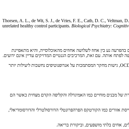
Thorsen, A. L., de Wit, S. J., de Vries, F. E., Cath, D. C., Veltman,
unrelated healthy control participants.
Biological Psychiatry: Cognit
ור הלוקים בהפרעה נע בין אחוז לשלושה אחוזים מהאוכלוסייה, והיא מתאפיינת
לפתח אותה. עם זאת, המרכיבים הגנטיים המדויקים עדיין אינם ידועים.
אנדופנוטיפ מוגדר כמאפיין מדיד המייצג שלב ביניים בין הביטוי ההתנהגותי של ההפרעה לבין המנגנון הגנטי הבסיסי שלה. לאור ההטרוגניות הרבה של ה-OCD, גישות מחקר המסתמכות על אנדופנוטיפים נחשבות ליעילות יותר
ה עלולה להתבטא בצורך עז לבצע טקסים. מחקרים קודמים גילו כי חולי OCD מראים הפעלה מוגברת של מבנים מוחיים כמו האמיגדלה והקליפה הקדם מצחית כאשר הם
טיבית מחדש, הפניית קשב או דיכוי תגובה רגשית. מחקרי fMRI הראו כי הערכה מחדש מגייסת אזורים כמו הקורטקס הפרהפרונטלי הדורסולטרלי והדורסומדיאלי,