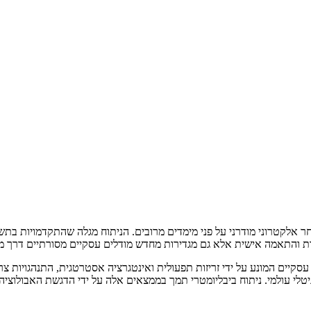
אלקטרוני מודרני על פני מימדים מרובים. הניתוח מגלה שהתקדמויות בתשת
לא גם מגדירות מחדש מודלים עסקיים מסורתיים דרך מסגרות חדשות כמו מודל S2B2C ומערכות א
ם עסקיים המונע על ידי זריזות תפעולית ואינטגרציה אסטרטגית, התנהגויות 
יטלי עולמי. ניתוח ביבליומטרי תמך בממצאים אלה על ידי הדגשת האבולוציה