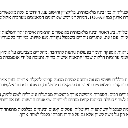
כנולוגיות כמו בינה מלאכותית, בלוקצ'יין וחישוב ענן. חידושים אלה מאפש
דרך בלוקצ'יין, ומבנה מחדש זריז של מערכות באמצעות מסגרות ארכיטקטורת ארגון כמו OGAF
טליות. ביג דאטה ובינה מלאכותית מאפשרים התאמה אישית יתר והמלצות חזו
יות. עם זאת, אתגרים נותרים בשכפול נקודות מגע פיזיות, במיוחד בקטגור
 אפשרה מסגרות חדשות כמו מודל S2B2C, המייעל שרשראות אספקה ​​ותומך בפעולות ניתנות להרחבה. מחק
ח כוללות שזיהוי הונאה מבוסס למידת מכונה קריטי להקלת איומים בזמן אמת.
בתקנים בינלאומיים באבטחת עסקאות דיגיטליות, במיוחד במסחר אלקטרוני 
 רבים. הספרות מדגישה צורך ברגולציה מסתגלת וניטרלית לטכנולוגיה, הגנה
שתף פעולה בפיתוח קווים מנחים למדיניות שמאזנים חדשנות עם אחריותיו
ופה. גישה ל-ICT משתנה מאוד בין אזורים, מה שמגביל השתתפות דיגיטלית. עסקים קטנים ובינונ
 לא רק על גישה לשוק אלא גם על פיתוח חברתי-כלכלי לטווח ארוך.