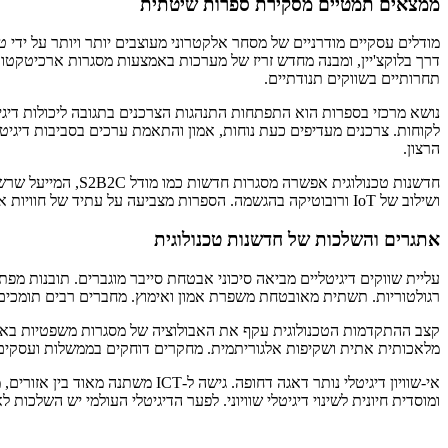
ממצאים תמטיים מסקירת ספרות שיטתית
מודלים עסקיים מודרניים של מסחר אלקטרוני מעוצבים יותר ויותר על ידי ט
תחרותיים בשווקים תנודתיים.
נושא מרכזי בספרות הוא התפתחות התנהגות הצרכנים בתגובה ליכולות דיגי
לקוחות. צרכנים מעדיפים כעת נוחות, אמון והתאמת ערכים בסביבות דיגיטל
הרצון.
חדשנות טכנולוגית
ושילוב של IoT ורובוטיקה בהגשמה. הספרות מצביעה על עתיד של חוויות אומני-ערוציות חלקות שבהן התאמה אישית בחזית נתמכת על ידי אוטומציה בקצה האחורי.
אתגרים והשלכות של חדשנות טכנולוגית
עליית שווקים דיגיטליים מביאה סיכוני אבטחת סייבר מוגברים. תובנות מפת
רגולטוריות. תשתית מאובטחת משפרת אמון ואימוץ. מחברים רבים תומכים 
קצב ההתקדמות הטכנולוגית עקף את האבולוציה של מסגרות משפטיות באזורים
מלאכותית אתית ושקיפות אלגוריתמית. מחקרים דוחקים בממשלות ועסקים ל
אי-שוויון דיגיטלי נותר דאגה דח
ומוסדית חיונית לשינוי דיגיטלי שוויוני. לפער הדיגיטלי העולמי יש השלכות