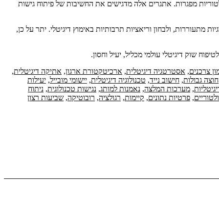
ולטוריות מפגרות. אתגרים אלה מדגישים את החשיבות של פיתוח גישות
ות מתעוררות, ולבחון וריאציות תרבותיות באימוץ דיגיטלי. יתר על כן,
וח שוק דיגיטלי עולמי מכליל, יעיל וחסון.
ון צרכנים
,
אסטרטגיה דיגיטלית
,
ארכיטקטורת ארגון
,
אתיקה דיגיטלית
,
חוצה גבולות
,
חישוב נייד
,
טכנולוגיה דיגיטלית
,
יישומי מובייל
,
יעילות
גיטליות
,
מערכות המלצה
,
נאמנות למותג
,
נגישות טכנולוגית
,
ניתוח
לטוריים
,
פרטיות נתונים
,
קיימות
,
רגולציה
,
רובוטיקה
,
שביעות רצון