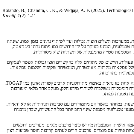
Rolando, B., Chandra, C. K., & Widjaja, A. F. (2025). Technologica
Kreatif
,
1
(2), 1-11.
, ממערכות תשלום חוצות גבולות ועד לשיתוף נתונים בזמן אמת, שינתה
לוגית, המונע בעיקר על ידי חידושים כמו ניתוח נתוני ביג דאטה,
ללת, המסמנות סטייה מהמגבלות של תשתיות שוק מסורתיות.
 פעולות. היישום של ניתוחים אלה בהקשרים חוצי גבולות אפשר לעסקים
תח של עסקאות מקוונות מאובטחות, המבטיחה שקיפות ושלמות עסקאות.
נולוגית בתחום זה.
כאשר עסקים מסתגלים לנוף המתפתח במהירות הזה, שחקני שוק מסורתיים נאלצים יותר ויותר לשלב מסגרות דיגיטליות כדי להישאר ברי קיימא. התאמה אחת כזו נראית באימוץ מתודולוגיות ארכיטקטורת ארגון כמו TOGAF,
ברת של מודל S2B2C (ספק לעסק לצרכן), הדורש מערכות אקולוגיות דיגיטליות משולבות לשיתוף מידע חלק, מעקב אחר מלאי ומעורבות
ח נאמנות למותג.
שנות, במיוחד כאשר הם מתמודדים עם סביבות תנודתיות או לא ודאיות.
נעי טכנולוגיה מסמנת שינוי רחב יותר בכל התעשיות, שבהן מוכנות
אמה אישית, המעצבות מחדש כיצד צרכנים מגלים, מעריכים ורוכשים
ות פיזיות עם מוצרים. צרכנים חווים לעתים קרובות חוסר שביעות רצון