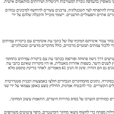
י מאופיין בהעדפה גוברת למעורבות דיגיטלית ושירותים מותאמים אישית.
ות להתפתח לצד הטכנולוגיה, צרכנים עשויים להיחשף לסיכונים גבוהים
רים אתיים ותפעוליים חדשניים. יישומי מובייל והקבלה שלהם על ידי
יטתית הזו עקבה אחר פרוטוקולים קפדניים שנקבעו במסגרת PRISMA 2020. החיפוש ספרותי בוצע אך ורק דרך מסד הנתונים Scopus, שנבחר עבור אינדוקס המקיף שלו של כתבי עת אקדמיים עם ביקורת עמיתים
פתחויות אחרונות באקטיביזם צרכני, החיפוש הוגבל לפרסומים מ-2020 עד 2025. מונחי חיפוש נבנו כדי ללכוד צמתים תמטיים מרכזיים, כולל מחקרים מדעיים וטכנולוגיים.
ני הכללה והדרה יושמה באופן שיטתי. מחקרים נכללו אם הם פורסמו בין 2020 ל-2025, נכתבו באנגלית, נגישים דרך גישה פתוחה ופורסמו בכתבי עת עם ביקורת עמיתים בתחומי
ץ לשנים היעד, בשפות אחרות מאנגלית, או היו מקורות שאינם כתבי עת
כמו מאמרי כנס, פרקי ספרים או מאמרי פתיחה. בנוסף, מחקרים שהיו מבוססי מנוי, לא קשורים לתחומים האקדמיים היעד, או תיאורטיים גרידא ללא נתונים גם הם הודרו. סינון זה הניב 61 מאמרים. לאחר בדיקת טקסט מלא
 נבדקו, הודרו ובסופו של דבר נכללו בסקירה. נתונים מהמחקרים הנבחרים חולצו באמצעות תבנית סטנדרטית
ושיקולים הקשריים. כדי להבטיח אמינות, החילוץ בוצע באופן עצמאי על ידי שני
נכללים, נעשה שימוש ברשימת בדיקה מותאמת. למחקר איכותי, מסגרת CASP יושמה, בעוד שמחקרים כמותיים הוערכו על בסיס בהירות היעדים, התאמת עיצוב המחקר,
ליומטרי באמצעות תוכנת VOSviewer. ניתוח זה כלל מופעים משותפים של מילות מפתח כדי לחשוף נושאי מחקר דומיננטיים, מיפוי ציטוטים משותפים