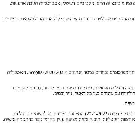
 כמו מוטיבציית חרם, אקטיביזם דיגיטלי, אסטרטגיות תגובה ארגוניות,
 מהנתונים שחולצו. קטגוריות אלה שוכללו לאחר מכן לנושאים תיאוריים
כדי להבין מבנים תמטיים בתוך הספרות, בוצע ניתוח ביבליומטרי באמצעות תוכנת VOSviewer. הויזואליזציה של הרשת מדגישה מילות מפתח מופיעות יחד מפרסומים נבחרים במסד הנתונים Scopus (2020-2025). האשכולות
יקה ויעילות תפעולית, עם מילות מפתח כמו מסחר, לוגיסטיקה, מוכר
לוגיות עם מונחים כמו ביג דאטה, נייר ובסיס.
משים.
ויזואליזציה של שכבות מספקת מיפוי כרונולוגי של מגמות פרסום, תוך שימוש בגרדיאנטים צבעוניים מכחול (מחקר מוקדם יותר) לצהוב (עדכני יותר). מחקרים מוקדמים (2021-2022) התייחסו במידה רבה לתשתית טכנולוגית
ות ואופטימיזציה של פלטפורמות דיגיטליות. תובנה זמנית מציעה עניין אקדמי גובר בהתאמה אישית,