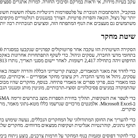
עקב בעיות מידות, אי ודאות במרקם וסיבוכי החזרה. למרות אתגרים ספציפ
במקביל, ההסתמכות הגוברת על פלטפורמות דיגיטליות מעלה חששות חשובים 
יותר של ניצול, הונאה והפרות פרטיות. הצורך במנגנונים רגולטוריים מקיפי
משתמשים גם מעצבים את הנוף המתפתח הזה, ומציעים תגובתיות רבה יותר,
שיטת מחקר
החיפוש זיהה בתחילה 2,417 רשומות. לאחר יישום מסנני תאריך, נותרו 813 מאמרים.
עסקים, ניהול או מדעי החברה. רק עיצובי מחקר אמפיריים – איכותיים, כמ
שהתמקדה במניעים פסיכולוגיים וסוציו-תרבותיים, מוניטין מותג ומנגנוני הגברה דיגיטליים, בחירה 
ב-Microsoft Excel. אלמנטים מרכזיים שנרשמו כללו מטא-נתו
סוקרים.
תוקף נתונים, קוהרנטיות אנליטית ושקיפות ממצאים מדווחים. מחקרים שלא