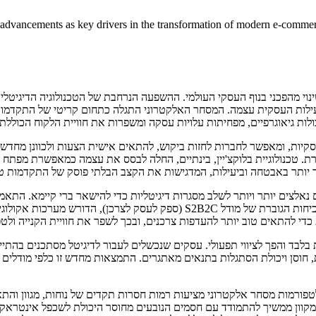
l advancements as key drivers in the transformation of modern e-comm
וי מהפכני בנוף העסקי העולמי. ההשפעה הנרחבת של הטכנולוגיה הדיגיטלית
ות העסקית עצמה. המסחר האלקטרוני התגלה כתחום קריטי של התקדמות טכנו
ת גבולות גיאוגרפיים, מפחיתות עלויות עסקה ומשפרות את חוויית הלקוח הכו
סקיות, ומאפשר לחברות לחזות ביקוש, להתאים אישית הצעות ולכוונן מחדש
גברת. טכנולוגיית בלוקצ'יין, בינתיים, החלה לבסס את עצמה כמאפשרת מפ
וד יותר באבטחה וביעילות, המדגישות את הקצב הבלתי פוסק של התקדמות טכ
התומכת בשינוי דיגיטלי של מערכות מורשת. שינוי זה משתקף עוד יותר בשכיחות הגו
די להתאים טוב יותר להעדפות צרכנים, ובכך לשפר את חוויית הקנייה ולטפ
בלבד והפך לציווי תפעולי. עסקים שנכשלים לעבור לדיגיטל מסתכנים בהתיי
חוסן ויכולת הסתגלות בתנאים מאתגרים. התמצאות מחדש זו כלפי מודלים מו
טפורמות מסחר אלקטרוני מציעות רמות חסרות תקדים של נוחות, מגוון והת
 המקוון ממשיך להתמודד עם חסמים הנובעים מחוסר היכולת לשכפל אינטראקצי