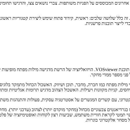
 אחרונים המבוססים על הפניות משותפות. צברי נושאים צצו, והדגישו תחומים
 כלל שלושה שלבים: ראשית, קידוד פתוח שימש ליצירת קטגוריות ראשוניות
די לייצר תובנות פרשניות.
פני מספר ממדי מחקר.
 מילות מפתח כמו חברה, מחבר, תוכן ושיווק. האשכול הכחול מתמקד בלוגיסט
חסים, קניות מקוונות ויעילות. האשכול הצהוב מדגיש תרומות אנליטיות ומתודו
אלקטרוני, עם קשרים המגשרים על אסטרטגיה עסקית, פעולות והתנהגות משת
מת החברה. מחקרים אחרונים (2023-2025) משקפים שינוי תמטי לקראת חוויית משתמש, שביעות רצון לקוח
 מסחר אלקטרוני בוגרות.