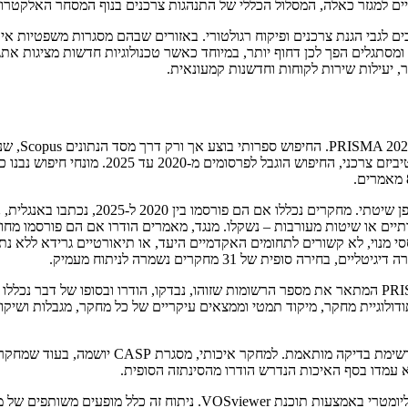
יים למגזר כאלה, המסלול הכללי של התנהגות צרכנים בנוף המסחר האלקטרונ
לגבי הגנת צרכנים ופיקוח רגולטורי. באזורים שבהם מסגרות משפטיות איטי
ם ומסתגלים הפך לכן דחוף יותר, במיוחד כאשר טכנולוגיות חדשות מציגות אתג
 יעילות שירות לקוחות וחדשנות קמעונאית.
הסקירה הש
בתחומי מדעי החברה, עסקים וניהול. כדי לשקף הת
כדי לחדד את מאגר המאמרים, קבוצת קריטריו
ותיים או שיטות מעורבות – נשקלו. מנגד, מאמרים הודרו אם הם פורסמו מחו
סופית של 31 מחקרים נשמרה לניתוח מעמיק.
כדי לשפר את השקיפות, תהליך בחירת הספרות מוצג בתרשים זרימה PRISMA המתאר את מספר הרשומות שזוהו,
ני מאמר, מתודולוגיית מחקר, מיקוד תמטי וממצאים עיקריים של כל מחקר, מגבלות 
כדי להעריך את החוסן המתודולוגי של המחקרים ה
 עמדו בסף האיכות הנדרש הודרו מהסינתזה הסופית.
כדי לחקור דפוסים ומגמות בנוף המחקר על חרמות צרכנים, בוצע ניתוח ביב