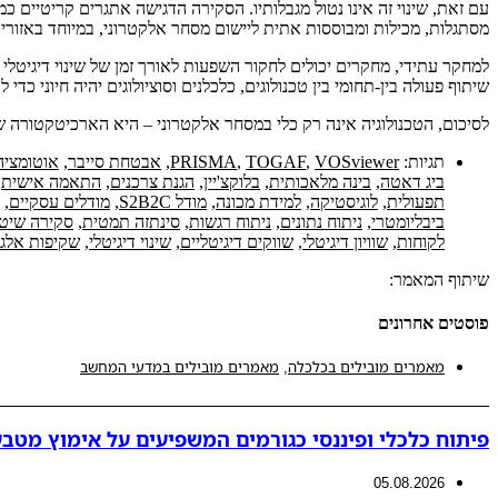
עם זאת, שינוי זה אינו נטול מגבלותיו. הסקירה הדגישה אתגרים קריטיים כ
מסתגלות, מכילות ומבוססות אתית ליישום מסחר אלקטרוני, במיוחד באזורי
למחקר עתידי, מחקרים יכולים לחקור השפעות לאורך זמן של שינוי דיגיטלי על
שיתוף פעולה בין-תחומי בין טכנולוגים, כלכלנים וסוציולוגים יהיה חיוני כדי
לסיכום, הטכנולוגיה אינה רק כלי במסחר אלקטרוני – היא הארכיטקטורה שעל
תגיות:
VOSviewer
,
TOGAF
,
PRISMA
,
אבטחת סייבר
,
אוטומציה
ביג דאטה
,
בינה מלאכותית
,
בלוקצ'יין
,
הגנת צרכנים
,
התאמה אישית
,
תפעולית
,
לוגיסטיקה
,
למידת מכונה
,
מודל S2B2C
,
מודלים עסקיים
,
ביבליומטרי
,
ניתוח נתונים
,
ניתוח רגשות
,
סינתזה תמטית
,
סקירה שיט
לקוחות
,
שוויון דיגיטלי
,
שווקים דיגיטליים
,
שינוי דיגיטלי
,
שקיפות אלגו
שיתוף המאמר:
פוסטים אחרונים
מאמרים מובילים בכלכלה
,
מאמרים מובילים במדעי המחשב
פיתוח כלכלי ופיננסי כגורמים המשפיעים על אימוץ מטבע
05.08.2026