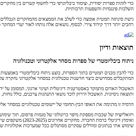
כדי לזהות ספרות יסודית, וצימוד ביבליוגרפי כדי לחשוף קשרים בין מחקרים
השלכות פיננסיות והשפעות תרבותיות.
גישת סינתזה תמטית אומצה כדי לשלב את הממצאים מהמחקרים הנכללים. זה
רחבים יותר דרך קידוד צירי. לבסוף, נושאים אלה נותחו לאור יעדי המחקר כ
תוצאות ודיון
ניתוח ביבליומטרי של ספרות מסחר אלקטרוני וטכנולוגיה
המתקבלים ממחישים כיצד חדשנות טכנולוגית במסחר אלקטרוני נחקרה על 
האשכול האדום מתמקד באסטרטגיה דיגיטלית ושינוי ארגוני, המסומן על ידי
ותוצאה ניסיונית. האשכול הירוק לוכד נושאי התנהגות צרכנים, כולל נוחות, י
הדמיה זו מדגימה את האופי הבין-תחומי של יישומים טכנולוגיים במסחר 
ואימוץ דיגיטלי בר
שימוש אתי בנתונים ומודלים עסקיים מסתגלים ככל שמערכות אקולוגיות של