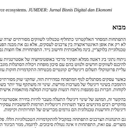
erce ecosystems.
JUMDER: Jurnal Bisnis Digital dan Ekonomi
מבוא
התפתחות המסחר האלקטרוני כתחליף טכנולוגי לשווקים מסורתיים יצרה שינ
לא רק את אופן האינטראקציה בין צרכנים לעסקים, אלא גם את מבנה הפעיל
טכנולוגיית בלוקצ'יין, בינה מלאכותית וחישוב נייד. התפתחויות אלו חוצו
ניתוח נתוני ביג דאטה ממלא תפקיד מרכזי באופטימיזציה של אסטרטגיות ע
להיכנס לשווקים חדשים ולנווט בהם עם סיכון מופחת ויכולת הסתגלות מו
עליית פרוטוקולי תשלום דיגיטליים קוונטיים מבטיחה התקדמויות חזקות ע
לקוחות. חברות גם ממנפות ניתוח רגשות ומערכות המלצה מותאמות אישית כ
בהקשר זה, המושג של שינוי דיגיטלי התעלה מעבר להיות בחירה אסטרטגית 
מחקרים רבים מדגישים כיצד תשתיות דיגיטליות תורמות להמשכיות עסקית, 
דיגיטלית וחדשנות טכנולוגית הם גורמים מכריעים של תחרותיות וקיימות.
גם התנהגות הצרכנים התפתחה במקביל להתקדמויות הטכנולוגיות הללו. פל
מוצרים. עם זאת, התפתחות זו אינה נטולת סיבוכים. לדוגמה, מגזר הביגוד