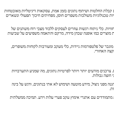
רים קבלת החלטות ושיתוף נתונים בזמן אמת, עסקאות דיגיטליות מאובטחות
T. המחקר מדגיש שארגונים המאמצים מערכות אקולוגיות טכנולוגיות משולבות משפרים חוסן, מפחיתים חיכוך תפעולי ונשארים
יות. כלי ניתוח רגשות עוזרים לעסקים ללכוד מצבי רוח משתנים של
יות מוצרים כמו אופנה שבהן מידה, מרקם והתאמה משפיעים על שביעות
רים מצביעים על אימוץ מוגבר של פלטפורמות ניידות, כלי מעקב ומעורבות לקוחות משופרים,
 צרכנים מודעים יותר ויותר לפרטיות נתונים, מה שמניע התערבויות
חוצה גבולות.
 מפני ניצול, מידע מוטעה ושימוש לא אתי בנתונים, ודגש על בינה
ת.
יים בכלכלות מתפתחות מתמודדים עם אתגרי אימוץ עקב פערי עלות וידע. תמיכה ממשלתית