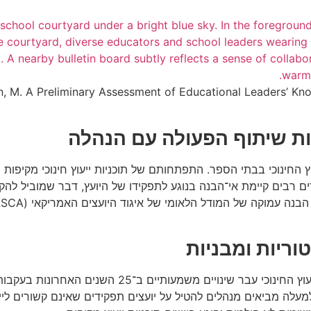
garean, M. A Preliminary Assessment of Educational Leaders’
בות שיתוף הפעולה עם הנהלה
ם רבים קיימת אי־הבנה בנוגע לתפקידו של היועץ, דבר שמוביל להקצ
וריות ומבניות
בלבול בנוגע לתפקידי היועץ נובע ממספר גורמים. ראשית, ת
 מלמעלה מביאים מנהלים להטיל על יועצים תפקידים שאינם קשורים 