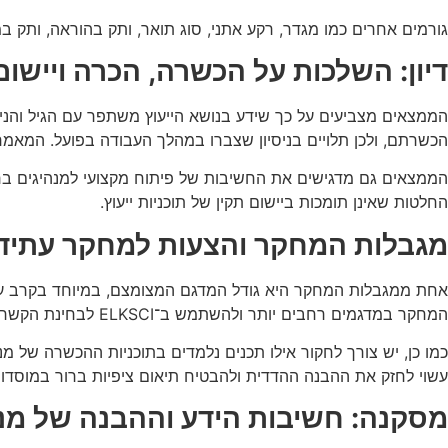
גורמים אחרים כמו מגדר, רקע אתני, סוג תואר, ותק בהוראה, ותק במ
דיון: השלכות על הכשרה, הכרה ויישום 
הממצאים מצביעים על כך שידע בנושא הייעוץ משתפר עם הגיל והנ
הכשרתם, ולכן תלויים בניסיון שצברו במהלך העבודה בפועל. המאמר ממ
הממצאים גם מדגישים את החשיבות של פיתוח מקצועי למנהיגים בר
החלטות שאינן תומכות ביישום תקין של תוכניות ייעוץ.
מגבלות המחקר והצעות למחקר עתידי
אחת ממגבלות המחקר היא גודל המדגם המצומצם, במיוחד בקרב עובדי
המחקר במדגמים רחבים יותר ולהשתמש ב־ELKSCI לבחינת הקשר בין ידע על ייעוץ לבין קבלת החלטות בפועל בנושאי גיוס, הערכה ותמיכה ביועצים חינוכיים.
עשוי לחזק את ההבנה ההדדית ולהבטיח תיאום ציפיות ברור במוסדות
מסקנה: חשיבות הידע וההבנה של מנה