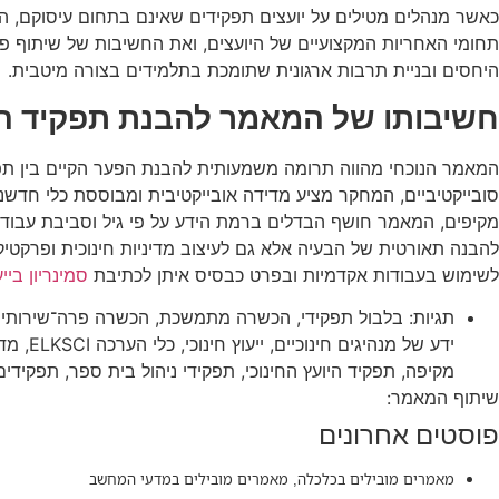
כאשר מנהלים מטילים על יועצים תפקידים שאינם בתחום עיסוקם, הדבר
היחסים ובניית תרבות ארגונית שתומכת בתלמידים בצורה מיטבית.
חשיבותו של המאמר להבנת תפקיד היו
המאמר הנוכחי מהווה תרומה משמעותית להבנת הפער הקיים בין תפיס
מקיפים, המאמר חושף הבדלים ברמת הידע על פי גיל וסביבת עבודה,
להבנה תאורטית של הבעיה אלא גם לעיצוב מדיניות חינוכית ופרקטיקה
לשימוש בעבודות אקדמיות ובפרט כבסיס איתן לכתיבת
סמינריון בייע
תגיות:
בלבול תפקידי
,
הכשרה מתמשכת
,
הכשרה פרה־שירותי
ידע של מנהיגים חינוכיים
,
ייעוץ חינוכי
,
כלי הערכה ELKSCI
,
מדי
מקיפה
,
תפקיד היועץ החינוכי
,
תפקידי ניהול בית ספר
,
תפקידים
שיתוף המאמר:
פוסטים אחרונים
מאמרים מובילים בכלכלה
,
מאמרים מובילים במדעי המחשב