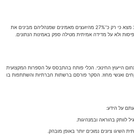
המחקר הקיים נשען ברובו על תפיסות סובייקטיביות של מנהלים, ולא על הערכה אובייקטיבית של הידע. לדוגמה, סקר של ASCA מ־2021 מצא כי רק כ־27% מהיועצים מאמינים שמנהליהם מבינים את
ת על תפיסות ולא על מדידה אמיתית מטילה ספק באמינות הנתונים.
־18 שאלות נכון/לא נכון), שמודדים ידע רלוונטי בתחום הייעוץ החינוכי. הכלי פותח בהתבסס על הספרות המקצועית
תפו 77 מנהיגים חינוכיים, בהם מנהלים, סגנים, מפקחים ואנשי מחוז. הסקר פורסם ברשתות חברתיות והשתתפות בו
 השיגו ציונים נמוכים יותר באופן מובהק.