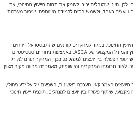
כן, חיוני שמנהלים יכירו לעומק את תחום הייעוץ החינוכי, את
כלי ELKSCI עשוי לשמש ככלי הערכה עצמי עבור מנהלים ויועצים כאחד, ולשמש בסיס ללמידה משותפת, שיפור מערכות
ועץ החינוכי. בניגוד למחקרים קודמים שהתבססו על דיווחים
סובייקטיביים, המחקר מציע מדידה אובייקטיבית ומבוססת כלי חדשני, המאפשר להעריך את רמת הידע של מנהלים באשר לתפקידי הייעוץ והמודל המקצועי של ASCA. באמצעות ניתוחים סטטיסטיים
תופי הפעולה בין יועצים למנהלים. בכך, המחקר תורם לא רק
ר. לאור תרומתו המחקרית והיישומית, מאמר זה מהווה מקור מצוין
 היועצים האמריקאי
,
הערכה ראשונית
,
השפעת גיל על ידע ניהולי
,
 מקצועי
,
שיתוף פעולה בין יועצים למנהלים
,
תוכנית ייעוץ חינוכי