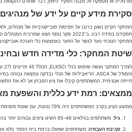
פורמלית או מספקת על מבנה תפקיד היועץ, דבר שתורם להקצאת משימו
סקירת מידע קיים על ידע של מנהיגים ח
תפקידם במידה רבה. ב־2023 סקר נוסף מצא
המחקר הנוכחי נועד לגשר על הפער באמצעות כלי הערכה אובייקטיבי חדש: 
שיטת המחקר: כלי מדידה חדש ובחינת
הייתה אנונימית. המשתתפים קיבלו את ציון המבחן אך לא את התשוב
ממצאים: רמת ידע כללית והשפעת מאפ
ממוצע הציון בקרב המשתתפים היה 79% נכונות, עם שונות מסוימת בין קבוצות שונות. שני גורמים נמצאו משמעותיים סטטיסטית בהשפעתם על הידע:
גיל
: משתתפים בגילאים 46–65 השיגו ציונים גבוהים יותר בהשוואה לקבוצת הגיל הצעירה 25–35. הקשר נמצא גם בקורלציה בין גיל לוותק בהוראה ובמנהיגות.
סביבת העבודה
: משתתפים שפעלו ברמת בית הספר (ולא מחוז א