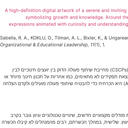
Sabella, R. A., KOKLU, O., Tilman, A. L., Bixler, K., & Un
Organizational & Educational Leadership, 11
(1), 1.
המאמר בוחן את מידת הידע של מנהיגים חינוכיים אודות תחום הייעוץ החינוכי בבתי הספר. התפתחותם של תוכניות ייעוץ חינוכי מקיפות (CSCPs) מחייבת שיתוף פעולה הדוק בין יועצים חינוכיים לבין
את תפקידים לא מתאימים, כמו אחריות על תכנון חינוך מיוחד או
טיפול במשמעת. הדבר פוגע בתפקוד הייעוצי התקין. המאמר טוען כי הבנה עמוקה של המודל הלאומי של איגוד היועצים האמריקאי (ASCA) היא הכרחית כדי להבטיח שיתופי פעולה מועילים ולקדם הצלחה
חום הייעוץ החינוכי עבר שינויים משמעותיים ב־25 השנים האחרונות בעקבות מודלים מקצועיים חדשים, שינויים טכנולוגיים וגיוון גובר בקרב
לייעוץ. שלישית, במהלך הכשרתם, רבים מהמנהלים לא קיבלו הכשרה