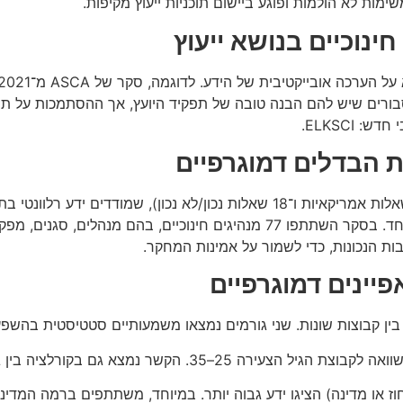
ת לא הולמות ופוגע ביישום תוכניות ייעוץ מקיפות.
ינוכיים בנושא ייעוץ
 שמרבית המנהלים סבורים שיש להם הבנה טובה של תפקיד היועץ, אך ההסתמכו
ELKSCI.
 הבדלים דמוגרפיים
לצורך המחקר נעשה שימוש בכלי ELKSCI, הכולל 45 פריטים (27 שאלות אמריקאיות ו
והמודל של ASCA. הריאביליות של הכלי נבדקה ונמצאה גבוהה במיוחד. בסקר השת
ות הנכונות, כדי לשמור על אמינות המחקר.
יינים דמוגרפיים
ו מדינה) הציגו ידע גבוה יותר. במיוחד, משתתפים ברמה המדינתית