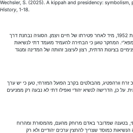
Wechsler, S. (2025). A kippah and presidency: symbolism, po
History
, 1-18.
המאמר עוסק בדיון שהתקיים בשנותיה הראשונות של מדינת ישראל בשאלת האפשרות למינוי נשיא דתי, ובמיוחד בבחירות לנשיאות בשנת 1952, מיד לאחר פטירתו של חיים ויצמן. הסוגיה נבחנת דרך
מפא"י. המחקר טוען כי הבחירה להעמיד מועמד דתי לנשיאות
יים בציונות הדתית, רצון לעיצוב זהותה של המדינה ומנגד
ח וורהפטיג, מהבולטים בקרב הפועל המזרחי, טען כי יש ערך
על כן, הדרישה לנשיא יהודי ואפילו דתי לא נבעה רק ממניעים
הדתי, בטענה שמדובר באדם מרוחק מהעם, מהמסורת ומהרוח
הנשיאות כמוסד שצריך להחצין ערכים יהודיים ולא רק