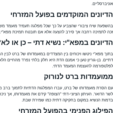
אוניברסליים.
הדיונים המוקדמים בפועל המזרחי
בהשפעת שיח ציבורי שהצביע על כך שכל מפלגה תעמיד מועמד משלה
זכה לתמיכה רחבה אך סירב להצעה אלא אם תובטח תמיכת מפא"י. ניסי
הדיונים במפא"י: נשיא דתי – כן או לא?
בתוך מפא"י ניטשו ויכוחים בין המצדדים במועמדותו של ברט לבין
דתיים. בן-גוריון טען כי אמנם הדת היא חלק בלתי נפרד מהחיים הלא
לפלטפורמה להעצמת המעמד הדתי.
ממועמדות ברט לנורוק
עם הסרת מועמדותו של ברט, עברו המפלגות הדתיות לתמוך ברב מרדכ
לשר הדואר. העיתון הציוני-דתי "הצופה" קידם את מועמדותו, אך 
בדמות הנשיא במקום בחקיקה דתית כמו שמירת שבת.
הפילוג הפנימי בהפועל המזרחי