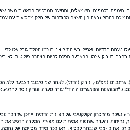
ר" הימנית, "למפנה" השמאלית, והסיעה המרכזית בראשות משה שפי
תמיכה בנורוק נבעה בין השאר מהזדהות של חלק מהסיעות עם עמדו
טענות הדדיות, ואפילו רעיונות קיצוניים כמו הטלת גורל עלו לדיון
רחבה בנורוק עצמו. ההצבעה הפכה להיות הצהרה פוליטית ולא ביטו
ם), גרינבוים (מפ"ם), ונורוק (הדתי). לאחר שני סיבובי הצבעה לל
ירוע נשכח מהזיכרון הקולקטיבי של הציונות הדתית. ייתכן שהדבר 
 נחיתות, והעדר שותפות אמיתית עם מפא"י. המקרה הדגיש את הפער
בירכו את בן-צבי שנבחר לבסוף, וראו בכך מידה מסוימת של נחמה.