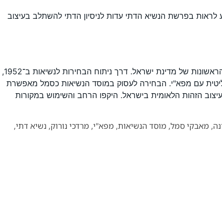
יע לראות בפרשת הנשיא הדתי עדות לניסיון הדתי להשתלב בעיצוב
המאמר "הכיפה והנשיאות" מהווה תרומה ייחודית להבנת המתחים הפוליטיים והסמליים שבין הציונות הדתית לממסד השלטוני בשנותיה הראשונות של מדינת ישראל. דרך ניתוח הבחירות לנשיאות ב־1952,
וליטית עם מפא"י. הבחירה לעסוק במוסד הנשיאות כסמל מאפשרת
עיצוב הזהות הלאומית בישראל. היקפו הרחב והשימוש במקורות
נה
,
מאבקי סמל
,
מוסד הנשיאות
,
מפא"י
,
מרדכי נורוק
,
נשיא דתי
,