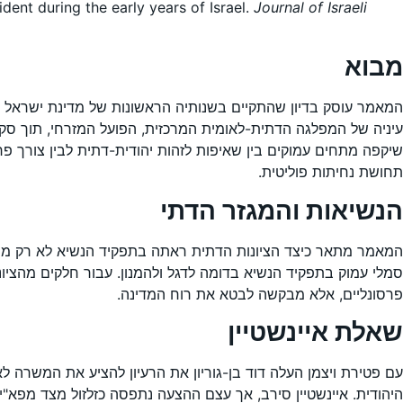
dent during the early years of Israel.
Journal of Israeli
מבוא
עיניה של המפלגה הדתית-לאומית המרכזית, הפועל המזרחי, תוך סקי
שיקפה מתחים עמוקים בין שאיפות לזהות יהודית-דתית לבין צורך פר
תחושת נחיתות פוליטית.
הנשיאות והמגזר הדתי
המאמר מתאר כיצד הציונות הדתית ראתה בתפקיד הנשיא לא רק משר
סמלי עמוק בתפקיד הנשיא בדומה לדגל ולהמנון. עבור חלקים מהציונ
פרסונליים, אלא מבקשה לבטא את רוח המדינה.
שאלת איינשטיין
עם פטירת ויצמן העלה דוד בן-גוריון את הרעיון להציע את המשרה
היהודית. איינשטיין סירב, אך עצם ההצעה נתפסה כזלזול מצד מפא"י