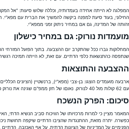
המפלגה לא הייתה אחידה בעמדותיה, וכללה שלוש סיעות: "אל המקו
החילוני, בעוד סיעת למפנה ביקשה להמשיך את הברית עם מפא"י. ה
זהותה של המדינה, גם אם במחיר ניתוק זמני ממפא"י.
מועמדות נורוק: גם במחיר כישלון
המחלוקות גברו ככל שהתקרב יום ההצבעה. בתוך הפועל המזרחי הועלו 
שנתפסה כהתנשאות כלפי הדתיים. עם זאת, לא הייתה תמיכה רגשית 
ההצבעה והתוצאות
ארבעה מועמדים הוצגו: בן-צבי (מפא"י), ברנשטיין (הציונים הכלליי
עם 62 קולות מול 40 לנורוק. נאוםו של חזן ממפ"ם שגינה את נורוק כנציג "הבורגנות והפאשיזם היהודי" עורר סערה, ונורוק ניסה להרגיע את הרוחות בטענה כי עצם מועמדותו הייתה ניצחון מוסרי לדת.
סיכום: הפרק הנשכח
המאמר מציין כי למרות מרכזיותו של הוויכוח סביב הנשיא הדתי, הא
כפשרה. יתרה מזאת, ההתנגדות שהציבו הדתיים שיקפה תחושת ניכור,
הפנימיים על המדיניות של הציונות הדתית. על אף האכזבה, הדתיים 