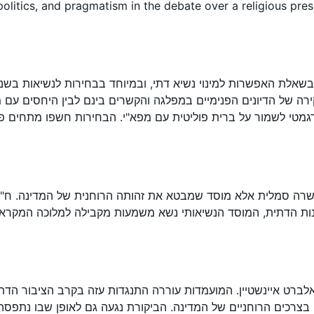
litics, and pragmatism in the debate over a religious presi
רה של הדיונים הפנימיים במפלגה והקשרים בינם לבין היחסים עם 
גמטי לשמור על ברית פוליטית עם מפא"י. הבחירות חשפו מתחים פנימ
ה סמלית אלא מוסד שמבטא את זהותה הרוחנית של המדינה. ח"כ זר
ות הדתית, המוסד הנשיאותי נשא משמעות מקבילה למלוכה המקראית. 
 לאלברט איינשטיין. המועמדות עוררה התנגדות עזה בקרב הציבור 
 בצרכים הרוחניים של המדינה. הביקורת נגעה גם לאופן שבו נתפסה 