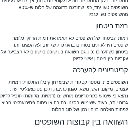
החלומות. חלק מהחלומות הובילו לקונצנזוס גבוה, אך גם אז לעיתים
השופטים טעו יחד, כפי שהודגם בדוגמה של חלום ש-80%
מהשופטים טעו לגביו.
רמת ביטחון
רמות הביטחון של השופטים לא תאמו את רמות הדיוק. כלומר,
שופטים היו לעיתים בטוחים בהערכות שגויות, ולא הפגינו יותר
ביטחון כשהעריכו נכון. גם השוואה בין שופטים שונים לא הצביעה על
עקביות בין ביטחון אישי לדיוק.
קריטריונים להערכה
השופטים ציינו מספר קטגוריות שבעזרתן קיבלו החלטות: דמויות,
עצמים, מיקום, רגש, נושא, סגנון כתיבה, תוכן פסיכואנליטי ועוד.
נמצא כי שימוש בקריטריונים מוחשיים (דמויות, מקומות) הוביל לדיוק
גבוה יותר, בעוד ששימוש בסגנון כתיבה או ניתוח פסיכואנליטי הביא
לפחות הצלחה בזיהוי נכון של סוג החלום.
השוואה בין קבוצות השופטים