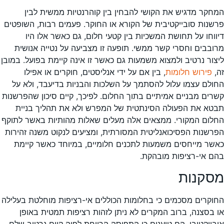
המחקר מדגיש את הקושי להבחין בין קוהרנטיות ממשית לבין
פרשנות סובייקטיבית של הקורא או החוקר. פעמים רבות, השופטים
דיווחו על תחושת המשכיות בין קטעי חלום, גם כאשר אלו היו
מרובבים וחסרי קשר ממשי. תופעה זו מצביעה על נטייה אנושית
ליצור נרטיב ולמצוא משמעות גם כאשר זו אינה קיימת בפועל. במובן
זה,
פירוש חלומות
, בין אם על ידי אנליסטים, חוקרים או אפילו
החולם עצמו עלול להסתמך על השלכות והבניות בדיעבד, ולא על
קשרים מבניים אמיתיים בתוך החלום. לפיכך, קיים סיכון שהפרשנות
תבטא את הפעולה הסינתטית של המפרש ולא את תהליך בניית
החלום המקורי. ממצאים אלה מעלים שאלות מהותיות באשר לתוקף
הפרשנות הפסיכואנליטית המסורתית, ומציעים לנקוט משנה זהירות
כאשר מייחסים משמעות לתכנים חלומיים, במיוחד כאשר קיימת
בהם אי-רציפות מובהקת.
מסקנות
החוקרים מסכמים כי בחלומות הכוללים אי-רציפות מוחלטת בעלילה
או בסצנה, ברוב המקרים לא ניתן לזהות רציפות תמטית באופן
אובייקטיבי. הם טוענים כי התפיסה הרווחת לפיה קיים נרטיב שלם