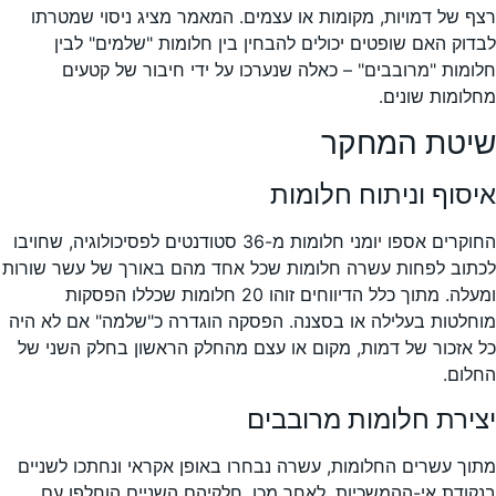
רצף של דמויות, מקומות או עצמים. המאמר מציג ניסוי שמטרתו
לבדוק האם שופטים יכולים להבחין בין חלומות "שלמים" לבין
חלומות "מרובבים" – כאלה שנערכו על ידי חיבור של קטעים
מחלומות שונים.
שיטת המחקר
איסוף וניתוח חלומות
החוקרים אספו יומני חלומות מ-36 סטודנטים לפסיכולוגיה, שחויבו
לכתוב לפחות עשרה חלומות שכל אחד מהם באורך של עשר שורות
ומעלה. מתוך כלל הדיווחים זוהו 20 חלומות שכללו הפסקות
מוחלטות בעלילה או בסצנה. הפסקה הוגדרה כ"שלמה" אם לא היה
כל אזכור של דמות, מקום או עצם מהחלק הראשון בחלק השני של
החלום.
יצירת חלומות מרובבים
מתוך עשרים החלומות, עשרה נבחרו באופן אקראי ונחתכו לשניים
בנקודת אי-ההמשכיות. לאחר מכן, חלקיהם השניים הוחלפו עם