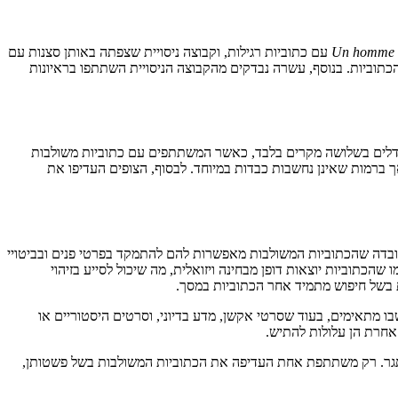
Un homme à
עם כתוביות רגילות, וקבוצה ניסויית שצפתה באותן סצנות עם
הכתוביות. בנוסף, עשרה נבדקים מהקבוצה הניסויית השתתפו בראיונות
הבדלים בשלושה מקרים בלבד, כאשר המשתתפים עם כתוביות משולבות
אך ברמות שאינן נחשבות כבדות במיוחד. לבסוף, הצופים העדיפו את
ובדה שהכתוביות המשולבות מאפשרות להם להתמקד בפרטי פנים ובביטויי
וביות יוצאות דופן מבחינה ויזואלית, מה שיכול לסייע בזיהוי
ית בשל חיפוש מתמיד אחר הכתוביות במסך.
 מתאימים, בעוד שסרטי אקשן, מדע בדיוני, וסרטים היסטוריים או
חרת הן עלולות להתיש.
מאתגר. רק משתתפת אחת העדיפה את הכתוביות המשולבות בשל פשטותן,