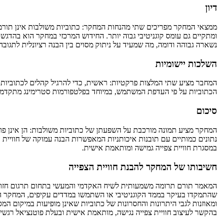
דיון
ממצאי המחקר מפריכים שתי מהנחות המחקר: כתוביות משולבות אינן תורמות 
ומתקיים גם עומס קוגניטיבי גבוה יותר. החידוש המרכזי במחקר הוא בהדגש
נשארה גבוהה ודומה, מה שמעיד על ניתוק מסוים בין הבנה רציונלית לתגובה
השלכות יישומיות
המחבר מציע שתי המלצות פרקטיות: ראשית, כדי להרגיל קהלים לכתוביות
הכתוביות על פי העדפת המשתמש, במיוחד בפלטפורמות סטרימינג מתקדמות. 
סיכום
המחקר מציע תמונה מורכבת על השפעתן של כתוביות משולבות: הן אינן פוגע
נתונים כמותיים עם תובנות איכותניות המאפשרות הבנה עמוקה של חוויית 
במסגרת חוויית צפייה גמישה ומותאמת אישית.
חשיבותו של המחקר להבנת חוויית הצפייה
המאמר תורם תרומה משמעותית לשיח האקדמי והמעשי בתחום תרגום חזותי ו
שהתמקדו בעיקר בממד הקוגניטיבי או השתמשו במדדים עקיפים, המחקר הנו
ומאוזנות לגבי היתרונות והחסרונות של כתוביות שאינן מופיעות במיקום
בהקשר לעיצוב חוויית צפייה נגישה, מותאמת אישית ובעלת פוטנציאל רגשי