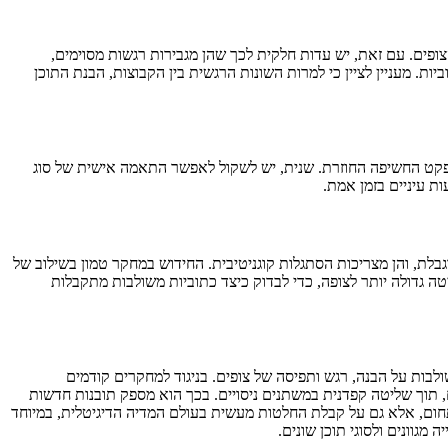
ופים. עם זאת, יש עדות חלקית לכך שהן מגבירות רגשות מסוימים,
ת. מעניין לציין כי למרות השונות הרגשית בין הקבוצות, הבנת התוכן
אפקט החשיפה החוזרת. שנית, יש לשקול לאפשר התאמה אישית של סוג
ת עיניים בזמן אמת.
בלת, והן מצריכות הסתגלות קוגניטיבית. החידוש במחקר טמון בשילוב של
ה גדולה יותר לצופה, כדי לבדוק כיצד כתוביות משולבות מתקבלות
ות על הבנה, רגש ותפיסה של צופים. בניגוד למחקרים קודמים
 תוך שליטה קפדנית במשתנים ניסויים. בכך הוא מספק תובנות חדשות
תחום, אלא גם על קבלת החלטות מעשית בעולם המדיה הדיגיטלית, במיוחד
מגוונים ולסוגי תוכן שונים.