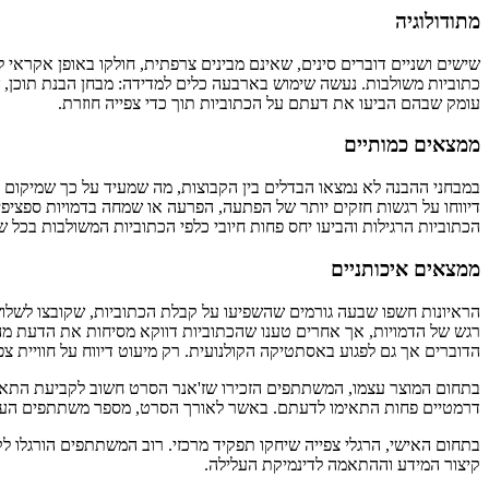
מתודולוגיה
שישים ושניים דוברים סינים, שאינם מבינים צרפתית, חולקו באופן אקרא
כתוביות משולבות. נעשה שימוש בארבעה כלים למדידה: מבחן הבנת תוכן, שא
עומק שבהם הביעו את דעתם על הכתוביות תוך כדי צפייה חוזרת.
ממצאים כמותיים
במבחני ההבנה לא נמצאו הבדלים בין הקבוצות, מה שמעיד על כך שמיקום
דיווחו על רגשות חזקים יותר של הפתעה, הפרעה או שמחה בדמויות ספציפיות
הכתוביות הרגילות והביעו יחס פחות חיובי כלפי הכתוביות המשולבות בכל 
ממצאים איכותניים
הראיונות חשפו שבעה גורמים שהשפיעו על קבלת הכתוביות, שקובצו לשלו
רגש של הדמויות, אך אחרים טענו שהכתוביות דווקא מסיחות את הדעת מהד
הדוברים אך גם לפגוע באסתטיקה הקולנועית. רק מיעוט דיווח על חוויית צ
בתחום המוצר עצמו, המשתתפים הזכירו שז'אנר הסרט חשוב לקביעת התאמה 
דרמטיים פחות התאימו לדעתם. באשר לאורך הסרט, מספר משתתפים העדיפ
בתחום האישי, הרגלי צפייה שיחקו תפקיד מרכזי. רוב המשתתפים הורגלו
קיצור המידע וההתאמה לדינמיקת העלילה.