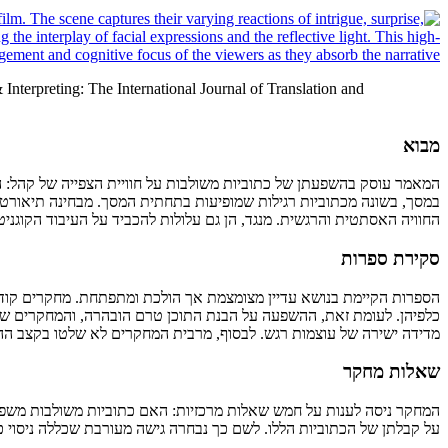
Interpreting: The International Journal of Translation and
מבוא
המאמר עוסק בהשפעתן של כתוביות משולבות על חוויית הצפייה של קהל: הא
במסך, בשונה מכתוביות רגילות שמופיעות בתחתית המסך. מבחינה תיאורטית
החוויה האסתטית והרגשית. מנגד, הן גם עלולות להכביד על העיבוד הקוגניט
סקירת ספרות
הספרות הקיימת בנושא עדיין מצומצמת אך הולכת ומתפתחת. מחקרים קודמים
כלפיהן. לעומת זאת, ההשפעה על הבנת התוכן טרם הובהרה, והמחקרים שנ
מדידה ישירה של עוצמות רגש. לבסוף, מרבית המחקרים לא שלטו בקצב הה
שאלות מחקר
המחקר ניסה לענות על חמש שאלות מרכזיות: האם כתוביות משולבות משפרו
על קבלתן של הכתוביות הללו. לשם כך נבחרה גישה מעורבת שכללה ניסוי כמו