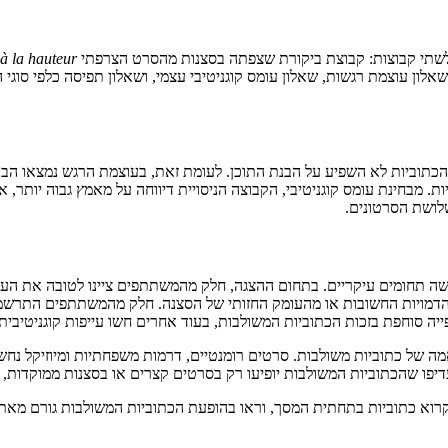
י לשתי קבוצות: קבוצת ביקורת שצפתה בסצנות מהסרט הצרפתי
 la hauteur
לון עוצמת רגשות, שאלון עומס קוגניטיבי עצמי, ושאלון תפיסה כלפי סוגי 
 הכתוביות לא השפיע על הבנת התוכן. לעומת זאת, בעוצמת הרגש נמצאו 
. מבחינת עומס קוגניטיבי, הקבוצה הניסויית דיווחה על מאמץ גבוה יותר, 
שלושת הסרטונים.
שה תחומים עיקריים. בתחום ההצגה, חלק מהמשתתפים ציינו לטובה את הע
מויות החשובות או מהעומק החזותי של הסצנה. חלק מהמשתתפים התרשמו שהכת
פייה סוחפת בזכות הכתוביות המשולבות, בעוד אחרים חשו עייפות קוגניטיב
של כתוביות משולבות. סרטים רומנטיים, דרמות משפחתיות ומיוזיקל נחשבו
ו שהכתוביות המשולבות יופיעו רק בסרטים קצרים או בסצנות ממוקדות, א
 לקרוא כתוביות בתחתית המסך, וראו בהופעת הכתוביות המשולבות גורם 