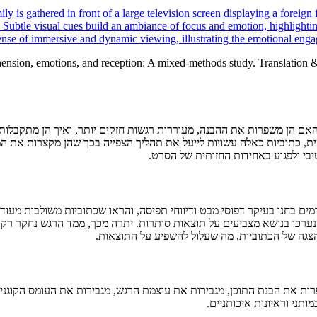
ension, emotions, and reception: A mixed-methods study. Translation & 
ם הן משפרות את ההבנה, מעוררות רגשות חזקים יותר, ואיך הן מתקבלות על
, כתוביות כאלה עשויות לייעל את תהליך הצפייה בכך שהן מקצרות את המר
יבי ולפגוע באחידות החזותית של הסרט.
 בחנו בעיקר דפוסי מבט ודיווחי תפיסה, והראו שכתוביות משולבות מעודדו
ערכו בנושא מצביעים על תוצאות סותרות. יתרה מכך, ממד הרגש נחקר רק 
צגה של הכתוביות, מה שעלול להשפיע על התוצאות.
ת את הבנת התוכן, מגבירות את עוצמת הרגש, מגבירות את העומס הקוגניטי
תני וראיונות איכותניים.