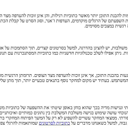
להבנת התוכן יותר מאשר כתוביות רגילות, והן אינן זוכות להעדפה מצד הצ
ת השפעתם של הרגלים מוקדמים, העדפות ז’אנר, וסוג הסרט על קבלת הכתוביו
 רגשית במצבים מסוימים.
 משולבות, יש להציגן בהדרגה, למשל בסרטונים קצרים, תוך הסתמכות על 
ניתן אפילו לשלב טכנולוגיות חדשניות כמו כתוביות המסתנכרנות עם תנועו
ות בהבנת התוכן, אך אינן זוכות להעדפה מצד הצופים. תרומתן הרגשית מוג
המשתמש. בעתיד יש מקום למחקר נוסף בתנאים טבעיים יותר, תוך מתן שליט
נגישות מדיה בכך שהוא בוחן באופן שיטתי את ההשפעה של כתוביות משולב
כחי עושה שימוש בגישה משולבת המשלבת בין נתונים כמותיים ואיכותניים,
 המסורתי. ממצאי המחקר עשויים להשפיע לא רק על המשך הפיתוח המחקרי ב
 גבוה, למשל כשאנחנו מדברים על
כתוביות לסרטונים
שמותאמות להרגלי צפייה 