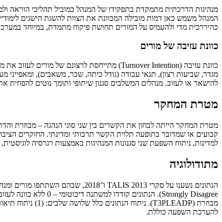
המנהל משמש כאן דמות מובילה המכוונת את הצוות להשגת הישגים לימודיים.
כהיררכית מדי ולהעמיס על המורים תחושת פיקוח מתמדת, במיוחד במערכות ח
כוונת עזיבה של מורים
כוונת עזיבה (Turnover Intention) מתייחסת לר
מגדר, שביעות רצון), תנאי עבודה (גודל כיתה, שכר, משאבים), ומאפייני
להישאר או לעזוב. מנהלים המשלבים סגנון שיתופי ותומך נוטים להפחית את 
מטרת המחקר
קבועים או שמדובר בתופעה תלוית הקשר תרבותי ומדינתי. החוקרים הציבו 
למדינות, ניתוח השפעת שני סגנונות המנהיגות באמצעות רגרסיה לוגיסטית, 
מתודולוגיה
להערכת השפעה כוללת.