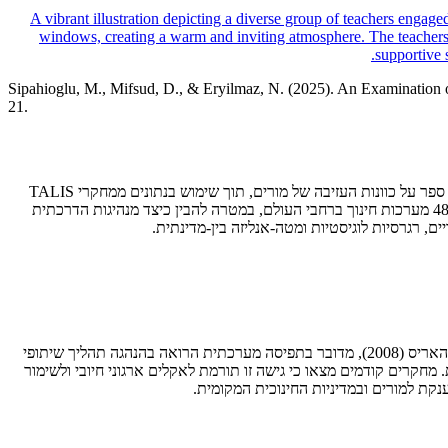
Sipahioglu, M., Mifsud, D., & Eryilmaz, N. (2025). An Examination
21.
המאמר "בחינה של סוגי הנהגה בית־ספרית והשפעתם על כוונות עזיבה של מורים: עדויות ממחקר TALIS" עוסק בהשפעת סגנונות מנהיגות שונים בבתי ספר על כוונות העזיבה של מורים, תוך שימוש בנתונים ממחקרי TALIS
הבינלאומיים של ה-OECD לשנים 2013 ו-2018. החוקרים מטה סיפהיוגלו, דניס מיפסוד ונורולה ארילמאז ניתחו נתונים של למעלה מ־250,000 מורים מ־48 מערכות חינוך ברחבי העולם, במטרה להבין כיצד מנהיגות הדרכתית
מנהיגות מבוזרת מוגדרת כמודל שבו הנהגה אינה מרוכזת בידי אדם יחיד אלא מתחלקת בין חברי הארגון, בעיקר בין מנהלים למורים. לפי ספיליין (2005) והאריס (2008), מדובר בתפיסה מערכתית הרואה בהנהגה תהליך שיתופי
חקרים קודמים מצאו כי גישה זו תורמת לאקלים ארגוני חיובי ולשימור
קת למורים ובמדיניות החינוכית המקומית.