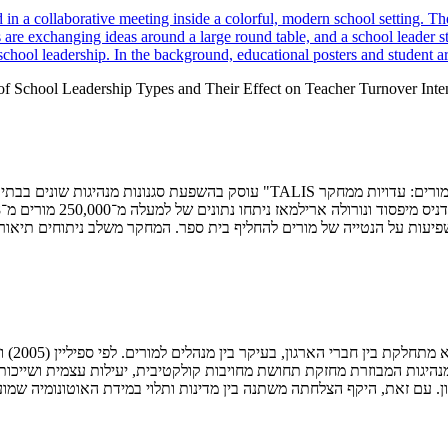
 of School Leadership Types and Their Effect on Teacher Turnover Int
גות המבוזרת מחזקת תחושת מחויבות קולקטיבית, יעילות עצמית ושייכות. מ
 עם זאת, היקף הצלחתה משתנה בין מדינות ותלוי במידת האוטונומיה שמוענ