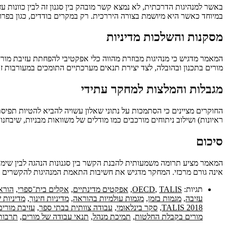
באשר למנהיגות הדרכתית, לא נמצא קשר מובהק בין סגנון זה לבין כוונות
במיוחד כאשר היא מיושמת בצורה היררכית. רק במקרים בודדים, כגון בפר
מסקנות והשלכות מדיניות
המאמר מדגיש כי מנהיגות מבוזרת מהווה כלי אפקטיבי להפחתת עזיבת מור
מורים בתכנון ובהובלה, לצד יצירת תנאים מערכתיים התומכים במעורבות ז
מגבלות והמלצות למחקר עתידי
החוקרים מציינים כי הסתמכות על נתוני שאלון עשויה להביא להטיות תפיס
ראיונות) ושילוב ניתוחים מורכבים כמו מודלים של משוואות מבניות, שיבחנו 
סיכום
המאמר מציע תרומה משמעותית להבנת הקשר בין סגנונות הנהגה לבין שימור
אינה גורם מרכזי. המחקר מדגיש את חשיבות התאמת המנהיגות להקשרים ה
תגיות:
TALIS
,
OECD
,
אפקטים מדינתיים
,
אקלים בית־ספרי
,
הורא
עזיבה
,
מגמות בזמן
,
מגמות עולמיות בהוראה
,
מדיניות חינוך
,
מדיניות 
TALIS 2018
,
סקר בינלאומי
,
עבודה צוותית בבתי ספר
,
עזיבת מורים
מורים בקבלת החלטות
,
תמיכת מנהל
,
תנאי עבודה של מורים
,
תרבות 