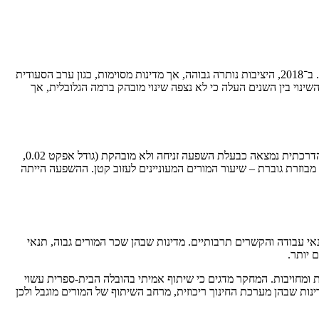
ב־2013 רוב המורים (מעל 70%) לא הביעו רצון לעזוב את בית הספר, אם כי במדינות כמו מלזיה וסינגפור נרשמו שיעורים גבוהים יחסית של כוונות עזיבה. ב־2018, היציבות נותרה גבוהה, אך מדינות מסוימות, כגון ערב הסעודית
ורי כוונות עזיבה חריגים (מעל 35%). מדינות אירופאיות כמו דנמרק וצ'כיה הפגינו שיעורי עזיבה נמוכים במיוחד (כ־9%). ניתוח השינוי בין השנים העלה כי לא נצפה שינוי מובהק ברמה הגלובלית, אך
תוצאות הרגרסיות הצביעו על כך שהשנה 2018 לא ניבאה שינוי מובהק בכוונות עזיבה לעומת 2013. במטה-אנליזה שנערכה על פני 34 מדינות, מנהיגות הדרכתית נמצאה כבעלת השפעה זניחה ולא מובהקת (גודל אפקט 0.02,
פעה שלילית ומובהקת על כוונות עזיבה (גודל אפקט -0.057, p=0.028), כלומר כאשר מנהיגות מבוזרת גוברת – שיעור המורים המעוניינים לעזוב קטן. ההשפעה הייתה
 שונות מדינתית משמעותית הנובעת ממדיניות, תנאי עבודה והקשרים תרבותיים. מדינות שבהן שכר המורים גבוה, תנאי
 יותר.
ומחויבות. המחקר מדגים כי שיתוף אמיתי בהובלה הבית-ספרית עשוי
ות שבהן מערכת החינוך ריכוזית, מרחב השיתוף של המורים מוגבל ולכן