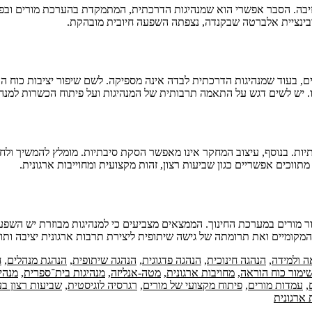
 עזיבה. הסבר אפשרי הוא שמנהיגות הדרכתית, המתמקדת בהערכת מורים ובפיק
ובינציית אלברטה שבקנדה, נצפתה השפעה חיובית מובהקת.
ים, בעוד שמנהיגות הדרכתית לבדה אינה מספיקה. לשם שיפור יציבות כוח ה
ו. יש לשים דגש על התאמה תרבותית של המנהיגות ועל פיתוח הכשרות למנהל
תיות. בנוסף, עיצוב המחקר אינו מאפשר הסקת סיבתיות. מומלץ להמשיך ולחק
מתווכים אפשריים כגון שביעות רצון, זהות מקצועית ומחוייבות ארגונית.
 מורים במערכת החינוך. הממצאים מצביעים כי למנהיגות מבוזרת יש השפעה
מקומיים ואת תרומתה של גישה שיתופית ליצירת תרבות ארגונית יציבה ו
ה ולמידה
,
הנהגה חינוכית
,
הנהגה פדגוגית
,
הנהגה שיתופית
,
הנהגת מנהלים
,
ח
שימור כוח הוראה
,
מחויבות ארגונית
,
מטה-אנליזה
,
מנהיגות בית־ספרית
,
מנהי
,
עמדות מורים
,
פיתוח מקצועי של מורים
,
רגרסיה לוגיסטית
,
שביעות רצון ב
ארגונית