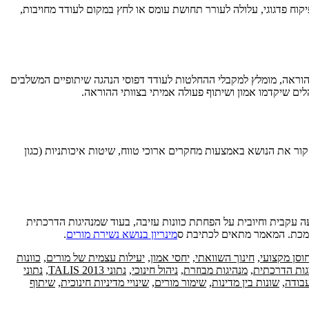
וח פדגוגי, עלולה לעורר תחושת עומס או לחץ במקום לעודד מחויבות,
הוראה, מומלץ למקבלי ההחלטות לעודד דפוסי הנהגה שיתופיים המשלבים
ים שיקדמו אמון ושיתוף פעולה אמיתי בצוותי ההוראה.
ור את הנושא באמצעות מחקרים ארוכי טווח, שיטות איכותניות (כגון
 עקבית וחיובית על הפחתת כוונות עזיבה, בעוד שמנהיגות הדרכתית
תומכת. המאמר מתאים לכתיבת ס
מינריון בנושא נשירת מורים
.
וסן מקצועי
,
חינוך השוואתי
,
יחסי אמון
,
יעילות עצמית של מורים
,
כוונות
גות הדרכתית
,
מנהיגות מבוזרת
,
ניהול חינוכי
,
נתוני TALIS 2013
,
נתוני
עבודה
,
שונות בין מדינות
,
שימור מורים
,
שינויי מדיניות חינוכית
,
שיתוף