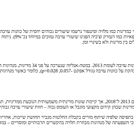
ודרום אפריקה, הציגו שיע
p=0.45). לעומת זאת, מנהיגות מבוזרת נמצאה כבעלת הש
הממצאים מצביעים על כך שכמעט ואין שינוי עולמי בכוונות עזיבה בין השנים 2013 ל־2018, אך קיימת
דינות שבהן קידום מקצועי מוגבל או העומס גבוה – חוות שיעורי עזיבה גבוהים
בתפיסה שלפיה שיתוף מורים בקבלת החלטות מגביר תחושת שייכות, אחריות 
כי השפעתה של מנהיגות מבוזרת תלויה בהקשרים תרבותיים ומוסדיים – במדינ