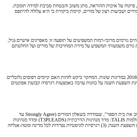
ולמידה בבית הספר. על פי הולינג'ר ומרפי (1985), היא כוללת הגדרת חזון חינוכי, פיקוח על איכות ההוראה, מתן משוב והבטחת סביבת למידה תומכת.
דים ושביעות רצון של מורים, קיימת ביקורת כי היא עלולה להיתפס
חקרים מזהים גורמים מרובי-רמות המשפיעים על תופעה זו: מאפיינים אישיים (גיל,
שבת גורם משמעותי המשפיע על מידת המחויבות של מורים ועל החלטתם
מטרת המחקר הייתה לבחון את הקשרים בין שני סוגי הנהגה – מבוזרת והדרכתית – לבין כוונות עזיבה של מורים, תוך בחינת השינויים בין השנים 2013 ו-2018 במדינות שונות. המחקר ביקש לזהות האם קיימים דפוסים גלובליים
בחינת השפעת השנה על כוונות עזיבה באמצעות רגרסיה קבועת אפקטים
הנתונים נשענו על סקרי TALIS 2013 ו־2018, שבהם השתתפו מורים ומנהלים בחינוך היסודי והעל-יסודי במדינות רבות. משתנה התלות היה "כוונה לעזוב את בית הספר", שנמדדה בשאלון המורים (Strongly Agree עד
Strongly Disagree). הנתונים קודדו למשתנה דיכוטומי – 0 ללא כוונה לעזוב ו-1 לכוונה לעזוב. שני המשתנים המרכזיים הבלתי תלויים נמדדו באמצעות סולמות TALIS: מדד מנהיגות הדרכתית (T3PLEADS) ומדד מנהיגות
מבוזרת (T3PLEADP). ניתוח הנתונים כלל שלושה שלבים: (1) ניתוח תיאורי של שיעורי כוונות העזיבה לפי מדינות; (2) רגרסיה קבועת אפקטים לבדיקת השפעת השנה; (3) רגרסיות לוגיסטיות נפרדות לכל מדינה ומטה-אנליזה