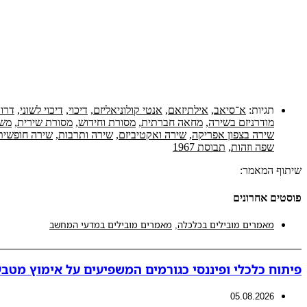
תגיות:
א־סיאב
,
אילתיזאם
,
אנטי קולוניאליזם
,
דיכוי
,
דיכוי לשוני
,
דרוו
מודרניזם בשירה
,
מחאה חברתית
,
מסורת וחידוש
,
מסורת שירית
,
משו
שירה בצפון אפריקה
,
שירה ואקטיביזם
,
שירה ותרבות
,
שירה חופשית
שפה וזהות
,
תבוסת 1967
שיתוף המאמר:
פוסטים אחרונים
מאמרים מובילים בכלכלה
,
מאמרים מובילים במדעי המחשב
פיתוח כלכלי ופיננסי כגורמים המשפיעים על אימוץ מטבע
05.08.2026