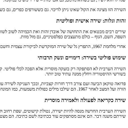
השירה הזו מציגה את הקול שאינו ניתן לדיכוי. גם כששורפים כפרים, גם כ
זהות וגלות: שירה אישית ופוליטית
שירים רבים מבטאים את התחושה של אובדן זהות ואת הכמיהה לשוב לשורש
השפה, השם, הגוף – כולם מתעצבים כפלסטיניים, גם מול מוות.
אחרי מלחמת 1967, התפרץ גל של שירה המוקדשת לביקורת עצמית וחשבון נפש. ניזאר קבאני נזף בחברה הערבית על סגירותה בפני העולם, והאיץ בקריאה, בלמידה ובפתיחות.
שימוש פוליטי בשירה: דימויים ונשק תרבותי
השירה הערבית לא הסתפקה רק בזעקה מוסרית אלא הפכה לכלי פוליטי. קבאנ
בשורשי ההיסטוריה ויחלץ ממנה עתיד טוב יותר.
פדואה טוקאן הביעה זעם צורב דרך חזרות קצביות, ובכך העניקה לשירה עוצ
הזרה ועל המצב לאחר 1967. הם שילבו מילים כפולות משמעות, כמו המונח "ע׳לّאס" שפירושו גם "גאולה" וגם "סוף", כדי לנסח שירה חתרנית ומעוררת השראה.
שירה כקריאה לפעולה ולאמירה מוסרית
השירה הערבית החדשה מנסה להיות ישירה, נטולת קישוטים, שפת רחוב ול
שירתם משנה דבר. הם אינם מסתפקים עוד בכתיבה לשם כתיבה. הם מצטרפ