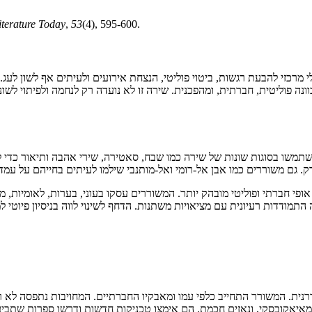
iterature Today
,
53
(4), 595-600.
כזי להבעת רגשות, ביטוי פוליטי, הנצחת אירועים ולעיתים אף לשון לעג.
ונה פוליטית, חברתית, ומהפכנית. שירה זו לא נועדה רק לנחמה ולפיתוי לשוני
שו בסוגות שונות של שירה כמו שבח, סאטירה, שירי אהבה ותיאור כדי לה
ק. גם משוררים כמו אבן אל-רומי ואל-מותנבי שילמו לעיתים בחייהם על עמד
שירה אופי חברתי ופוליטי מובהק יותר. המשוררים עסקו בעוני, בערות, לאומי
ודדות רעיונית עם מציאויות משתנות. הדחף לשינוי לווה בניסיון פיוטי למצ
ודרנית. המשורר התחייב כלפי עמו ומאבקיו החברתיים. המחויבות נתפסה לא
, מאיאקובסקי, ונאזים חכמת. הם אימצו טכניקות חדשות ודרשו ספרות שת