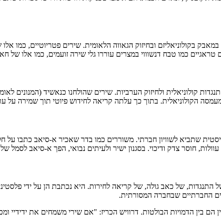
לכלי מרכזי במאבק בקולוניאליזם ובחיזוק הגאווה הלאומית. שירים פטריוטיים, כמו
טראגיים כמו טבח דנשוווי במצרים עוררו גלי שירה זועמים, כמו אלו של חא
דות קולוניאלית ולחיזוק הערביות. שירים שהולחנו כנאשיד (המנונים לאומי
עמסה הקולוניאלית. בתוך כך עלתה קריאה לחידוש פיוטי תוך שמירה על ער
ית שתביא לשוויון חברתי. משוררים כמו בדר שאכיר א-סיאב כתבו על חלו
לות, חוסר צדק ודיכוי. בסגנון ישיר ולעיתים נבואי, הפך א-סיאב לסמל ש
 התנגדות, של כאב גולה, של קריאה לחירות. היא נכתבת הן על ידי פלסטינ
לים החברתיים שבחברה המסורתית.
הם בין הדמויות הבולטות. דרוויש הכריז: "אם שירי משמחים את ידידיי ומכ