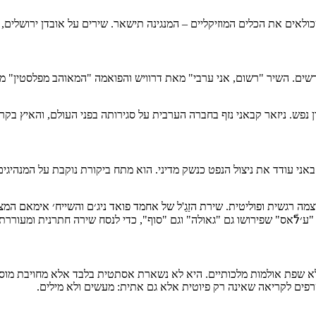
שכולאים את הכלים המוזיקליים – המנגינה תישאר. שירים על אובדן ירושלים
ים. השיר "רשום, אני ערבי" מאת דרוויש והפואמה "המאוהב מפלסטין" מ
י עודד את ניצול הנפט כנשק מדיני. הוא מתח ביקורת נוקבת על המנהיגים 
מה רגשית ופוליטית. שירת הזַגַ'ל של אחמד פואד ניג׳ם והשייח׳ אימאם ה
א שפת אולמות מלכותיים. היא לא נשארת אסתטית בלבד אלא מחויבת מוסרי
ים לקריאה שאינה רק פיוטית אלא גם אתית: מעשים ולא מילים.