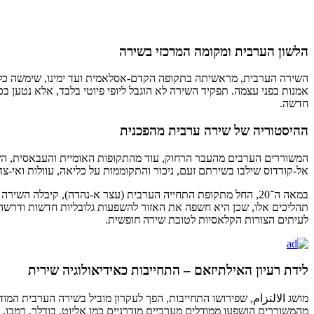
הלשון הערבית ומקומה המרכזי בשירה
השירה הערבית, מראשיתה בתקופה הקדם-אסלאמית ועד ימינו, שימשה כלי מר
אמנות בפני עצמה. תפקיד השירה לא הוגבל ליופי פיוטי בלבד, אלא נטען בכו
חדשה.
ההיסטוריה של שירה ערבית מהפכנית
המשוררים הערבים מהעבר הרחוק, עוד מהתקופות האומיית והעבאסית, השתמ
אל-קודדוס שילבו בשירתם זעם, ניכור והתקוממות על כליאה, עוולות ואי-צד
במאה ה־20, החל מתקופת התחייה הערבית (עצר א-נהדה), קיבלה ה
תהליכים אלו, שכן היא חשפה את האזור להשפעות גלובליות חדשות ודרשה התמ
לעיתים הצורות הקלאסיות לטובת שירה חופשית.
לידת רעיון האילתיזאם – התחייבות כאידיאולוגיה שירית
מושג الالتزام, שפירושו התחייבות, הפך לעקרון מוביל בשירה הערבית המ
מהמשוררים הושפעו ממודלים מערביים מודרניים כמו אליוט, בודלר, רמבו