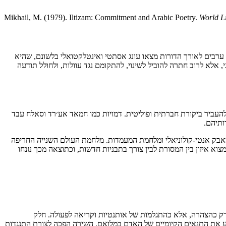
Mikhail, M. (1979). Iltizam: Commitment and Arabic Poetry.
World L
 ערבים לאורך הדורות מצאו עונג אסתטי ואינטלקטואלי בלשונם, שהיא
, אלא לרוב חתרה להוביל לשינוי, להתקומם נגד עוולות, ולחולל תודעה
עביר ביקורת חברתית ופוליטית. דמויות כמו חמאד אע׳רד וסאלח עבד
ותיהם.
ות, מאבק אנטי-קולוניאלי ומלחמת המעמדות. מלחמת העולם השנייה החריפה
וא איזון בין המסורת לבין צורך בתבניות חדשות, וכתוצאה מכך נזנחו
 רק כהצהרה, אלא כהתגלמות של אותנטיות וקריאה לפעולה. חלק
ביע את התנאים הקיומיים של האדם במלואם. השירה הפכה לצורת התנגדות