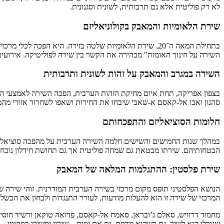
לא רק פוליטית אלא גם תרבותית, לשונית וסגנונית.
שירת הלאומיות והמאבק בקולוניאליזם
בתחילת המאה ה־20, שירת הלאומיות שלטה בזירה. היא הפכה 
השירה על חינוך האומות" מבהירה את הקשר בין שירה לפוליטיקה. אירועים 
השירה במגרב והמאבק על זהות לשונית ותרבותית
בצפון אפריקה, תחת איום מחיקת הזהות הערבית, הפכה השירה לאמצעי התנג
סהנון ואבו אל-קאסם א-שאבּי שיבחו את החירות ושאפו לשחרור אזורי מהמ
חלומות הסוציאליזם והתפכחותם
במהלך שנות החמישים והשישים חלמה השירה הערבית על מהפכה סוציאליסט
הבטחותיהם. שירתו מבטאת גם שמחה פוליטית אך גם תחושת חידלון נוכח עוו
שירת פלסטין: ההתגלמות המלאה של המאבק
הנושא הפלסטיני תופס מקום מרכזי בשירה הערבית המודרנית. זוהי שירה של
המרכזי של שירה זו הוא להעלות מודעות, לעורר התנגדות ולבחון את הכש
מחמוד דרוויש, סאלם ג’ובראן, סאמח אל-קאסם, פדואה טוקאן ורשיד חוסיין 
שגורלו הוא לשיר, גם כשהוא מדמם, גם אם ימות – שיריו ימשיכו במקומו.