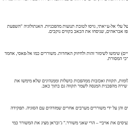
 אלו של עלי אל-ע׳יאתי, גויסו לטובת תנועות מהפכניות. האנתולוגיה "השפעת
פז אבראהים, שניסחו את הכאב בקווים נוקבים.
ים) שימשו לשימור זהות ולחיזוק האחדות. משוררים כמו אל-פאסי, אחמד
כי המסורת.
מות, תקוות ואכזבות ממהפכות כושלות וממנהיגים שלא מימשו את
ל שירה מהפכנית המנסה לשמר תקווה גם בתוך כאב.
ים והן על ידי משוררים מערבים אחרים שמזדהים עם הסוגיה. תפקידה
עיסים את אויביי – הרי שאני משורר." ג’ובראן מציג את המשורר כמי